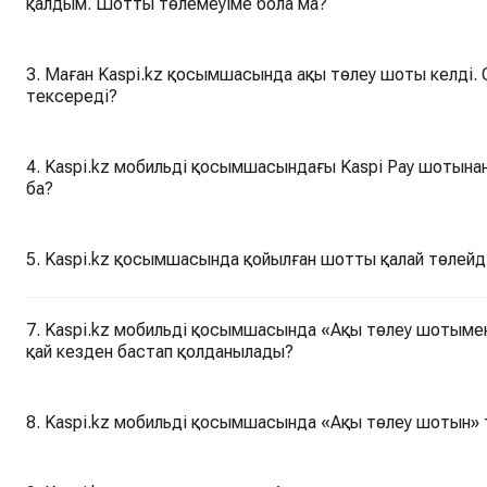
қалдым. Шотты төлемеуіме бола ма?
3. Маған Kaspi.kz қосымшаcында ақы төлеу шоты келді. 
тексереді?
4. Kaspi.kz мобильді қосымшасындағы Kaspi Pay шотына
ба?
5. Kaspi.kz қосымшасында қойылған шотты қалай төлейд
7. Kaspi.kz мобильді қосымшасында «Ақы төлеу шотыме
қай кезден бастап қолданылады?
8. Kaspi.kz мобильді қосымшасында «Ақы төлеу шотын» 