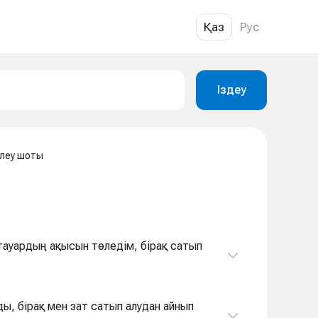
Қаз
Рус
Іздеу
леу шоты
ауардың ақысын төледім, бірақ сатып
ы, бірақ мен зат сатып алудан айнып