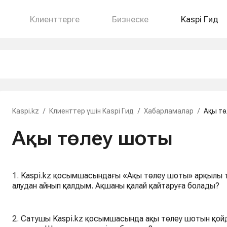
Клиенттерге
Бизнеске
Kaspi Гид
Kaspi.kz
/
Клиенттер үшін Kaspi Гид
/
Хабарламалар
/
Ақы тө
Ақы төлеу шоты
1. Kaspi.kz қосымшасындағы «Ақы төлеу шоты» арқылы т
алудан айнып қалдым. Ақшаны қалай қайтаруға болады?
2. Сатушы Kaspi.kz қосымшасында ақы төлеу шотын қойд