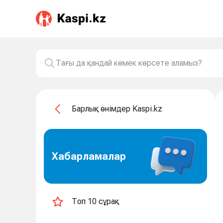
Барлық өнімдер Kaspi.kz
Хабарламалар
Топ 10 сұрақ