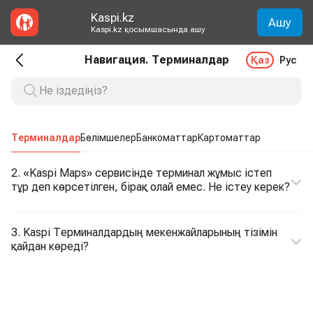
Kaspi.kz
Ашу
Kaspi.kz қосымшасында ашу
Навигация. Терминалдар
Қаз
Рус
Терминалдар
Бөлімшелер
Банкоматтар
Картоматтар
2. «Kaspi Maps» сервисінде терминал жұмыс істеп
тұр деп көрсетілген, бірақ олай емес. Не істеу керек?
3. Kaspi Терминалдардың мекенжайларының тізімін
қайдан көреді?