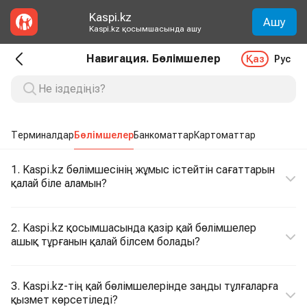
Kaspi.kz
Ашу
Kaspi.kz қосымшасында ашу
Навигация. Бөлімшелер
Қаз
Рус
Терминалдар
Бөлімшелер
Банкоматтар
Картоматтар
1. Kaspi.kz бөлімшесінің жұмыс істейтін сағаттарын
қалай біле аламын?
2. Kaspi.kz қосымшасында қазір қай бөлімшелер
ашық тұрғанын қалай білсем болады?
3. Kaspi.kz-тің қай бөлімшелерінде заңды тұлғаларға
қызмет көрсетіледі?