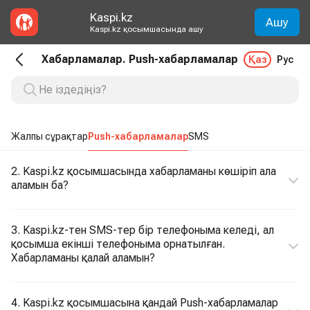
Kaspi.kz
Ашу
Kaspi.kz қосымшасында ашу
Хабарламалар. Push-хабарламалар
Қаз
Рус
Жалпы сұрақтар
Push-хабарламалар
SMS
2. Kaspi.kz қосымшасында хабарламаны көшіріп ала
аламын ба?
3. Kaspi.kz-тен SMS-тер бір телефоныма келеді, ал
қосымша екінші телефоныма орнатылған.
Хабарламаны қалай аламын?
4. Kaspi.kz қосымшасына қандай Push-хабарламалар