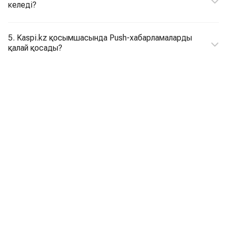
келеді?
5. Kaspi.kz қосымшасында Push-хабарламаларды
қалай қосады?