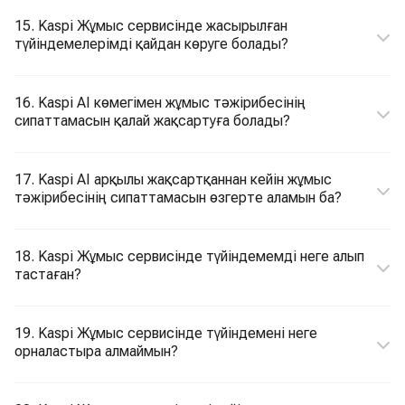
15. Kaspi Жұмыс сервисінде жасырылған
түйіндемелерімді қайдан көруге болады?
16. Kaspi AI көмегімен жұмыс тәжірибесінің
сипаттамасын қалай жақсартуға болады?
17. Kaspi AI арқылы жақсартқаннан кейін жұмыс
тәжірибесінің сипаттамасын өзгерте аламын ба?
18. Kaspi Жұмыс сервисінде түйіндемемді неге алып
тастаған?
19. Kaspi Жұмыс сервисінде түйіндемені неге
орналастыра алмаймын?