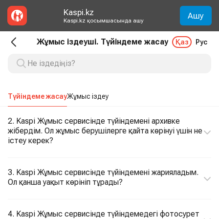
Kaspi.kz
Ашу
Kaspi.kz қосымшасында ашу
Жұмыс іздеуші. Түйіндеме жасау
Қаз
Рус
Түйіндеме жасау
Жұмыс іздеу
2. Kaspi Жұмыс сервисінде түйіндемені архивке
жібердім. Ол жұмыс берушілерге қайта көрінуі үшін не
істеу керек?
3. Kaspi Жұмыс сервисінде түйіндемені жарияладым.
Ол қанша уақыт көрініп тұрады?
4. Kaspi Жұмыс сервисінде түйіндемедегі фотосурет