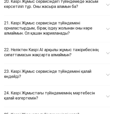
20. Kaspi Жұмыс сервисіндегі түйіндемеде жасым
көрсетіліп тұр. Оны жасыра аламын ба?
21. Kaspi Жұмыс сервисінде түйіндемені
орналастырдым, бірақ іздеу жолынан оны көре
алмаймын. Ол қашан жарияланады?
22. Неліктен Kaspi AI арқылы жұмыс тәжірибесінің
сипаттамасын жақсарта алмаймын?
23. Kaspi Жұмыс сервисінде түйіндемені қалай
өңдейді?
24. Kaspi Жұмыстағы түйіндемемнің мәртебесін
қалай өзгертемін?