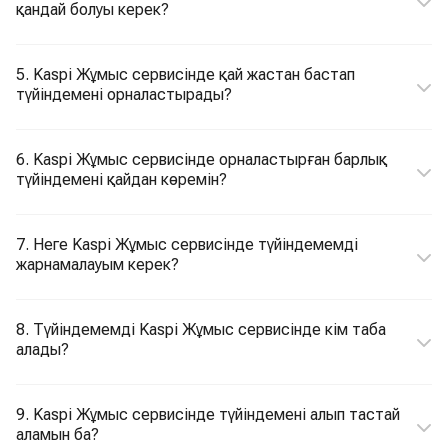
қандай болуы керек?
5. Kaspi Жұмыс сервисінде қай жастан бастап
түйіндемені орналастырады?
6. Kaspi Жұмыс сервисінде орналастырған барлық
түйіндемені қайдан көремін?
7. Неге Kaspi Жұмыс сервисінде түйіндемемді
жарнамалауым керек?
8. Түйіндемемді Kaspi Жұмыс сервисінде кім таба
алады?
9. Kaspi Жұмыс сервисінде түйіндемені алып тастай
аламын ба?