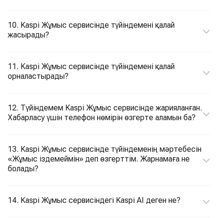
10. Kaspi Жұмыс сервисінде түйіндемені қалай
жасырады?
11. Kaspi Жұмыс сервисінде түйіндемені қалай
орналастырады?
12. Түйіндемем Kaspi Жұмыс сервисінде жарияланған.
Хабарласу үшін телефон нөмірін өзгерте аламын ба?
13. Kaspi Жұмыс сервисінде түйіндеменің мәртебесін
«Жұмыс іздемеймін» деп өзгерттім. Жарнамаға не
болады?
14. Kaspi Жұмыс сервисіндегі Kaspi AI деген не?