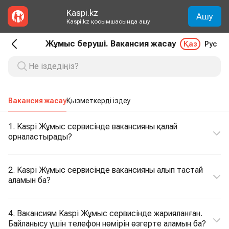
Kaspi.kz
Ашу
Kaspi.kz қосымшасында ашу
Жұмыс беруші. Вакансия жасау
Қаз
Рус
Вакансия жасау
Қызметкерді іздеу
1. Kaspi Жұмыс сервисінде вакансияны қалай
орналастырады?
2. Kaspi Жұмыс сервисінде вакансияны алып тастай
аламын ба?
4. Вакансиям Kaspi Жұмыс сервисінде жарияланған.
Байланысу үшін телефон нөмірін өзгерте аламын ба?