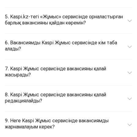
5. Kaspi.kz-тегі «Жұмыс» сервисінде орналастырған
барлық вакансияны қайдан көремін?
6. Вакансиямды Kaspi Жұмыс сервисінде кім таба
алады?
7. Kaspi Жұмыс сервисінде вакансияны қалай
жасырады?
8. Kaspi Жұмыс сервисінде вакансияны қалай
редакциялайды?
9. Неге Kaspi Жұмыс сервисінде вакансиямды
жарнамалауым керек?