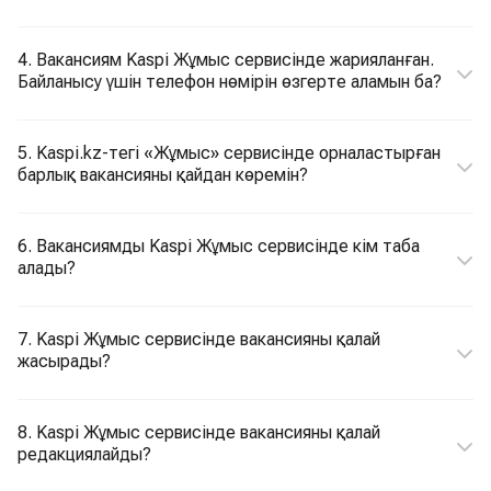
4. Вакансиям Kaspi Жұмыс сервисінде жарияланған.
Байланысу үшін телефон нөмірін өзгерте аламын ба?
5. Kaspi.kz-тегі «Жұмыс» сервисінде орналастырған
барлық вакансияны қайдан көремін?
6. Вакансиямды Kaspi Жұмыс сервисінде кім таба
алады?
7. Kaspi Жұмыс сервисінде вакансияны қалай
жасырады?
8. Kaspi Жұмыс сервисінде вакансияны қалай
редакциялайды?