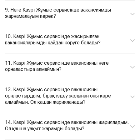
9. Неге Kaspi Жұмыс сервисінде вакансиямды
жарнамалауым керек?
10. Kaspi Жұмыс сервисінде жасырылған
вакансияларымды қайдан көруге болады?
11. Kaspi Жұмыс сервисінде вакансияны неге
орналастыра алмаймын?
13. Kaspi Жұмыс сервисінде вакансияны
орнластырдым, бірақ іздеу жолынан оны көре
алмаймын. Ол қашан жарияланады?
14. Kaspi Жұмыс сервисінде вакансияны жарияладым.
Ол қанша уақыт жарамды болады?