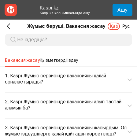
Kaspi.kz
Ашу
Kaspi.kz қосымшасында ашу
Жұмыс беруші. Вакансия жасау
Қаз
Рус
Вакансия жасау
Қызметкерді іздеу
1. Kaspi Жұмыс сервисінде вакансияны қалай
орналастырады?
2. Kaspi Жұмыс сервисінде вакансияны алып тастай
аламын ба?
3. Kaspi Жұмыс сервисінде вакансияны жасырдым. Ол
жұмыс іздеушілерге қалай қайтадан көрсетіледі?