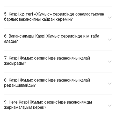
5. Kaspi.kz-тегі «Жұмыс» сервисінде орналастырған
барлық вакансияны қайдан көремін?
6. Вакансиямды Kaspi Жұмыс сервисінде кім таба
алады?
7. Kaspi Жұмыс сервисінде вакансияны қалай
жасырады?
8. Kaspi Жұмыс сервисінде вакансияны қалай
редакциялайды?
9. Неге Kaspi Жұмыс сервисінде вакансиямды
жарнамалауым керек?