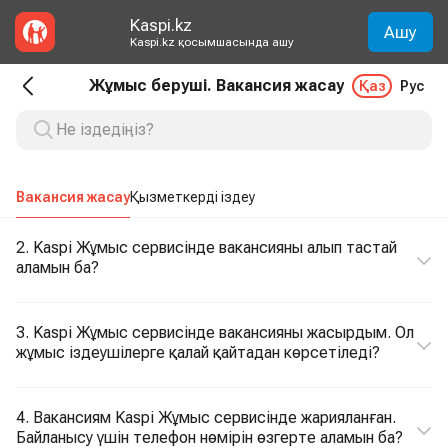
Kaspi.kz
Ашу
Kaspi.kz қосымшасында ашу
Жұмыс беруші. Вакансия жасау
Қаз
Рус
Вакансия жасау
Қызметкерді іздеу
2. Kaspi Жұмыс сервисінде вакансияны алып тастай
аламын ба?
3. Kaspi Жұмыс сервисінде вакансияны жасырдым. Ол
жұмыс іздеушілерге қалай қайтадан көрсетіледі?
4. Вакансиям Kaspi Жұмыс сервисінде жарияланған.
Байланысу үшін телефон нөмірін өзгерте аламын ба?