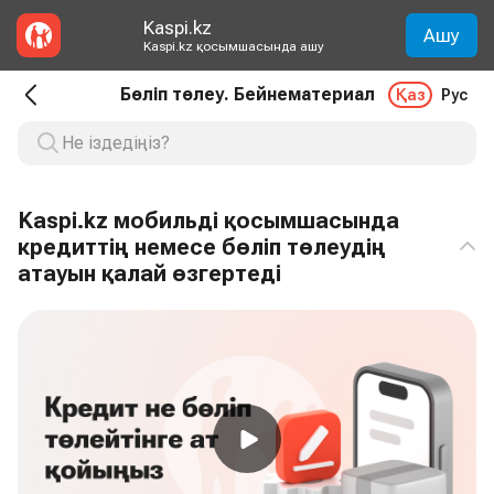
Kaspi.kz
Ашу
Kaspi.kz қосымшасында ашу
Бөліп төлеу. Бейнематериал
Қаз
Рус
Kaspi.kz мобильді қосымшасында
кредиттің немесе бөліп төлеудің
атауын қалай өзгертеді