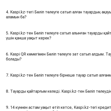
4. Kaspi.kz-тегі Бөліп төлеуге сатып алған тауардың ақа
аламын ба?
5. Kaspi.kz-тен Бөліп төлеуге сатып алынған тауарды қайт
үшін қанша уақыт керек?
6. Kaspi QR көмегімен Бөліп төлеуге зат сатып алдым. Т
болады?
7. Kaspi.kz-тен Бөліп төлеуге бірнеше тауар сатып алған
8. Тауарды қайтарғым келеді. Kaspi.kz-тен Бөліп төлеуд
9. 14 күннен астам уақыт өтіп кетсе, Kaspi.kz-тегі кред