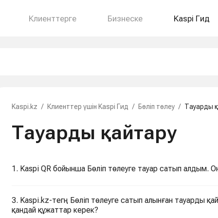
Клиенттерге
Бизнеске
Kaspi Гид
Kaspi.kz
/
Клиенттер үшін Kaspi Гид
/
Бөліп төлеу
/
Тауарды қ
Тауарды қайтару
1. Kaspi QR бойынша Бөліп төлеуге тауар сатып алдым. О
3. Kaspi.kz-тегң Бөліп төлеуге сатып алынған тауарды қай
қандай құжаттар керек?