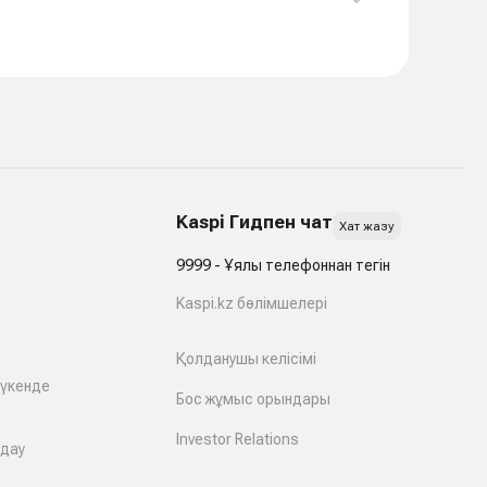
Kaspi Гидпен чат
Хат жазу
9999 - Ұялы телефоннан тегін
Kaspi.kz бөлімшелері
Қолданушы келісімі
дүкенде
Бос жұмыс орындары
Investor Relations
лдау