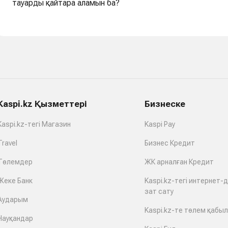
тауарды қайтара аламын ба?
Kaspi.kz Қызметтері
Бизнеске
Kaspi.kz-тегі Магазин
Kaspi Pay
Travel
Бизнес Кредит
Төлемдер
ЖК арналған Кредит
Жеке Банк
Kaspi.kz-тегі интернет-
зат сату
Аударым
Kaspi.kz-те төлем қабы
Науқандар