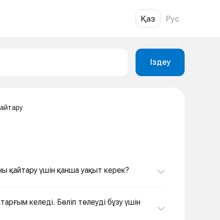
Қаз
Рус
Іздеу
айтару
ны қайтару үшін қанша уақыт керек?
тарғым келеді. Бөліп төлеуді бұзу үшін