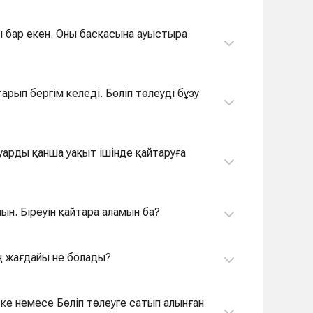
уы бар екен. Оны басқасына ауыстыра
арып бергім келеді. Бөліп төлеуді бұзу
ауарды қанша уақыт ішінде қайтаруға
мын. Біреуін қайтара аламын ба?
ің жағдайы не болады?
итке немесе Бөліп төлеуге сатып алынған