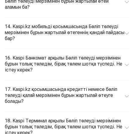
Бөліп төлеуді мерзімінен бұрын жартылай өтей
аламын ба?
14. Kaspi.kz мобильді қосымшасында Бөліп төлеуді
мерзімінен бұрын жартылай өтегеннің қандай пайдасы
бар?
16. Kaspi Банкомат арқылы Бөліп төлеуді мерзімінен
бұрын толық төледім, бірақ төлем шотқа түспеді. Не
істеу керек?
17. Kaspi.kz қосымшасында кредитті немесе бөліп
төлеуді қалай мерзімінен бұрын жартылай өтеуге
болады?
18. Kaspi Терминал арқылы Бөліп төлеуді мерзімінен
бұрын толық төледім, бірақ төлем шотқа түспеді. Не
істеу керек?