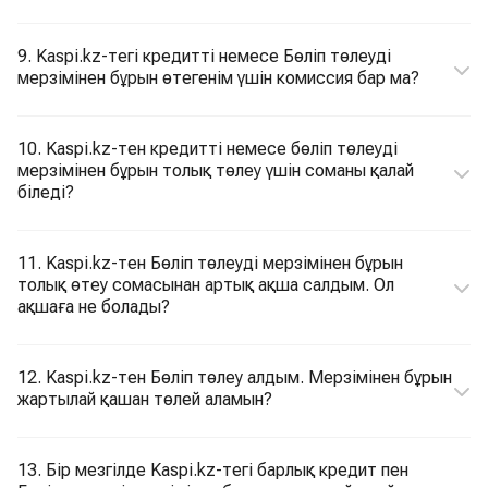
9. Kaspi.kz-тегі кредитті немесе Бөліп төлеуді
мерзімінен бұрын өтегенім үшін комиссия бар ма?
10. Kaspi.kz-тен кредитті немесе бөліп төлеуді
мерзімінен бұрын толық төлеу үшін соманы қалай
біледі?
11. Kaspi.kz-тен Бөліп төлеуді мерзімінен бұрын
толық өтеу сомасынан артық ақша салдым. Ол
ақшаға не болады?
12. Kaspi.kz-тен Бөліп төлеу алдым. Мерзімінен бұрын
жартылай қашан төлей аламын?
13. Бір мезгілде Kaspi.kz-тегі барлық кредит пен