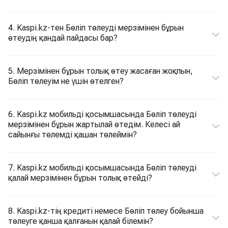
4. Kaspi.kz-тен Бөліп төлеуді мерзімінен бұрын
өтеудің қандай пайдасы бар?
5. Мерзімінен бұрын толық өтеу жасаған жоқпын,
Бөліп төлеуім не үшін өтелген?
6. Kaspi.kz мобильді қосымшасында Бөліп төлеуді
мерзімінен бұрын жартылай өтедім. Келесі ай
сайынғы төлемді қашан төлеймін?
7. Kaspi.kz мобильді қосымшасында Бөліп төлеуді
қалай мерзімінен бұрын толық өтейді?
8. Kaspi.kz-тің кредиті немесе Бөліп төлеу бойынша
төлеуге қанша қалғанын қалай білемін?