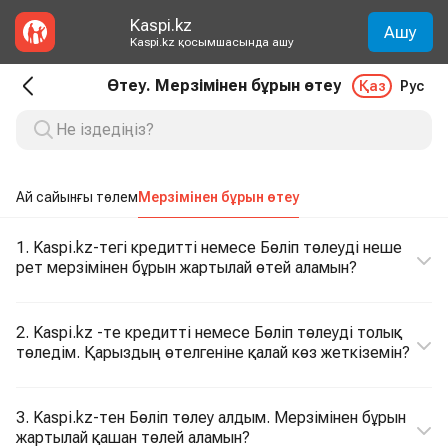
Kaspi.kz
Ашу
Kaspi.kz қосымшасында ашу
Өтеу. Мерзімінен бұрын өтеу
Қаз
Рус
Ай сайынғы төлем
Мерзімінен бұрын өтеу
1. Kaspi.kz-тегі кредитті немесе Бөліп төлеуді неше
рет мерзімінен бұрын жартылай өтей аламын?
2. Kaspi.kz -те кредитті немесе Бөліп төлеуді толық
төледім. Қарыздың өтелгеніне қалай көз жеткіземін?
3. Kaspi.kz-тен Бөліп төлеу алдым. Мерзімінен бұрын
жартылай қашан төлей аламын?