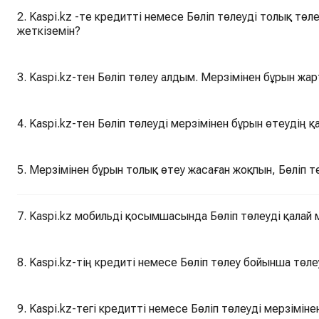
2. Kaspi.kz -те кредитті немесе Бөліп төлеуді толық төл
жеткіземін?
3. Kaspi.kz-тен Бөліп төлеу алдым. Мерзімінен бұрын жа
4. Kaspi.kz-тен Бөліп төлеуді мерзімінен бұрын өтеудің 
5. Мерзімінен бұрын толық өтеу жасаған жоқпын, Бөліп т
7. Kaspi.kz мобильді қосымшасында Бөліп төлеуді қалай 
8. Kaspi.kz-тің кредиті немесе Бөліп төлеу бойынша төле
9. Kaspi.kz-тегі кредитті немесе Бөліп төлеуді мерзімін