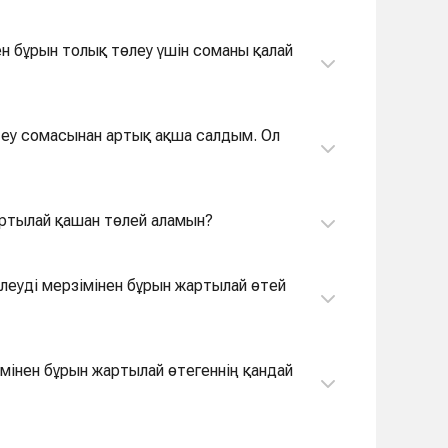
еу үшін соманы қалай
өтеу сомасынан артық ақша салдым. Ол
жартылай қашан төлей аламын?
імінен бұрын жартылай өтегеннің қандай