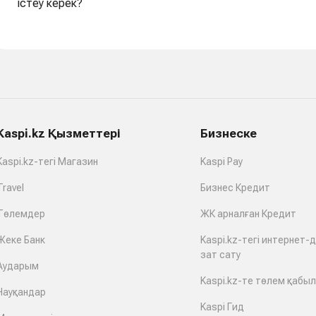
істеу керек?
Kaspi.kz Қызметтері
Бизнеске
Kaspi.kz-тегі Магазин
Kaspi Pay
Travel
Бизнес Кредит
Төлемдер
ЖК арналған Кредит
Жеке Банк
Kaspi.kz-тегі интернет-
зат сату
Аударым
Kaspi.kz-те төлем қабы
Науқандар
Kaspi Гид