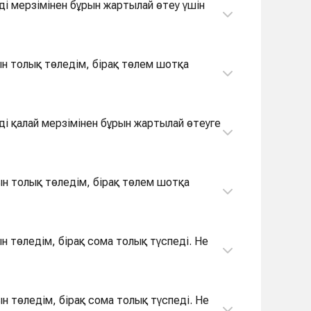
ді мерзімінен бұрын жартылай өтеу үшін
ын толық төледім, бірақ төлем шотқа
ді қалай мерзімінен бұрын жартылай өтеуге
ын толық төледім, бірақ төлем шотқа
н төледім, бірақ сома толық түспеді. Не
ын төледім, бірақ сома толық түспеді. Не