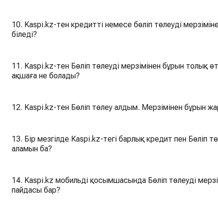
10. Kaspi.kz-тен кредитті немесе бөліп төлеуді мерзімінен бұрын толық төл
біледі?
11. Kaspi.kz-тен Бөліп төлеуді мерзімінен бұрын толық 
ақшаға не болады?
12. Kaspi.kz-тен Бөліп төлеу алдым. Мерзімінен бұрын 
13. Бір мезгілде Kaspi.kz-тегі барлық кредит пен Бөліп төлеуді мерзімінен бұрын жартылай өтей
аламын ба?
14. Kaspi.kz мобильді қосымшасында Бөліп төлеуді мерз
пайдасы бар?