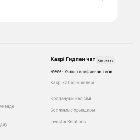
Kaspi Гидпен чат
Хат жазу
9999 - Ұялы телефоннан тегін
Kaspi.kz бөлімшелері
Қолданушы келісімі
дүкенде
Бос жұмыс орындары
Investor Relations
лдау