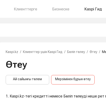
Клиенттерге
Бизнеске
Kaspi Гид
Kaspi.kz
/
Клиенттер үшін Kaspi Гид
/
Бөліп төлеу
/
Өтеу
/
Ме
Өтеу
Ай сайынғы төлем
Мерзімінен бұрын өтеу
1. Kaspi.kz-тегі кредитті немесе Бөліп төлеуді неше ре