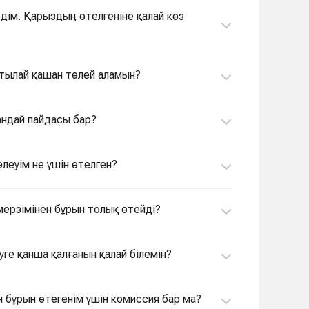
едім. Қарыздың өтелгеніне қалай көз
ртылай қашан төлей аламын?
қандай пайдасы бар?
өлеуім не үшін өтелген?
мерзімінен бұрын толық өтейді?
уге қанша қалғанын қалай білемін?
ен бұрын өтегенім үшін комиссия бар ма?