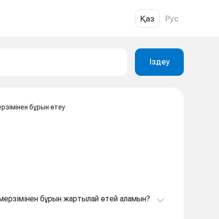
Қаз
Рус
Іздеу
рзімінен бұрын өтеу
т мерзімінен бұрын жартылай өтей аламын?