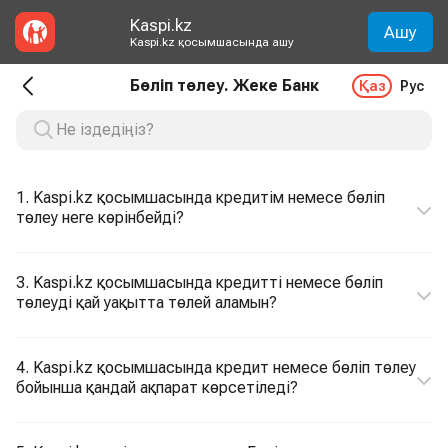
Kaspi.kz
Ашу
Kaspi.kz қосымшасында ашу
Бөліп төлеу. Жеке Банк
Қаз
Рус
1. Kaspi.kz қосымшасында кредитім немесе бөліп
төлеу неге көрінбейді?
3. Kaspi.kz қосымшасында кредитті немесе бөліп
төлеуді қай уақытта төлей аламын?
4. Kaspi.kz қосымшасында кредит немесе бөліп төлеу
бойынша қандай ақпарат көрсетіледі?