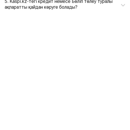
5. Kaspi.kz-тегі кредит немесе Бөліп төлеу туралы
ақпаратты қайдан көруге болады?