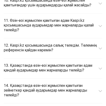
10. Kaspi.kz қосымшасында өзін-өзі жұмыспен
қамтығандар үшін аударымдарды қалай жасайды?
11. Өзін-өзі жұмыспен қамтыған адам Kaspi.kz
қосымшасында аударымдар мен жарналарды қалай
төлейді?
12. Kaspi.kz қосымшасында салық төледім. Төлемнің
референсін қайдан көремін?
13. Қазақстанда өзін-өзі жұмыспен қамтыған адам
қандай аударымдар мен жарналарды төлейді?
14. Қазақстанда өзін-өзі жұмыспен қамтыған
зейнеткер қандай аударымдар мен жарналарды
төлейді?