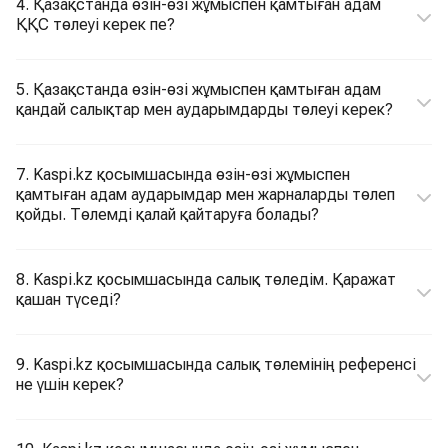
4. Қазақстанда өзін-өзі жұмыспен қамтыған адам
ҚҚС төлеуі керек пе?
5. Қазақстанда өзін-өзі жұмыспен қамтыған адам
қандай салықтар мен аударымдарды төлеуі керек?
7. Kaspi.kz қосымшасында өзін-өзі жұмыспен
қамтыған адам аударымдар мен жарналарды төлеп
қойды. Төлемді қалай қайтаруға болады?
8. Kaspi.kz қосымшасында салық төледім. Қаражат
қашан түседі?
9. Kaspi.kz қосымшасында салық төлемінің референсі
не үшін керек?