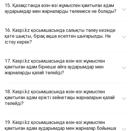
15. Қазақстанда өзін-өзі жұмыспен қамтыған адам
аударымдар мен жарналарды төлемесе не болады?
16. Kaspi.kz қосымшасында салықты төлеу кезінде
қате шықты, бірақ ақша есептен шығарылды. Не
істеу керек?
17. Kaspi.kz қосымшасында өзін-өзі жұмыспен
қамтыған адам бірнеше айға аударымдар мен
жарналарды қалай төлейді?
18. Kaspi.kz қосымшасында өзін-өзі жұмыспен
қамтыған адам ерікті зейнетақы жарналарын қалай
төлейді?
19. Kaspi.kz қосымшасында өзін-өзі жұмыспен
қамтыған адам аударымдар мен жарналар бойынша