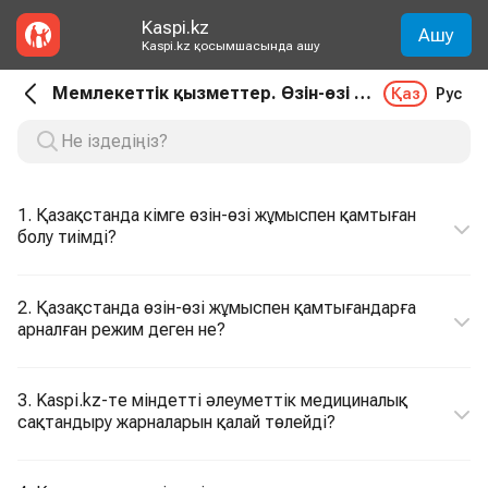
Kaspi.kz
Ашу
Kaspi.kz қосымшасында ашу
Мемлекеттік қызметтер. Өзін-өзі жұмыспен қамтығандар үшін аударымдар
Қаз
Рус
1. Қазақстанда кімге өзін-өзі жұмыспен қамтыған
болу тиімді?
2. Қазақстанда өзін-өзі жұмыспен қамтығандарға
арналған режим деген не?
3. Kaspi.kz-те міндетті әлеуметтік медициналық
сақтандыру жарналарын қалай төлейді?