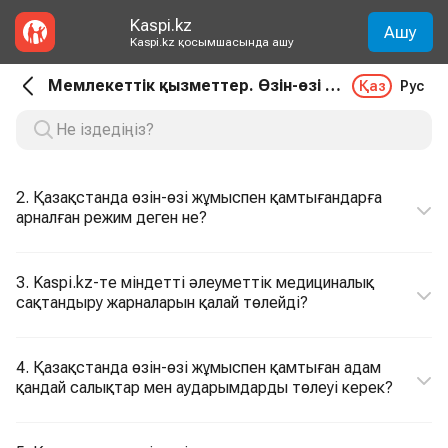
Kaspi.kz
Ашу
Kaspi.kz қосымшасында ашу
Мемлекеттік қызметтер. Өзін-өзі жұмыспен қамтығандар үшін аударымдар
Қаз
Рус
2. Қазақстанда өзін-өзі жұмыспен қамтығандарға
арналған режим деген не?
3. Kaspi.kz-те міндетті әлеуметтік медициналық
сақтандыру жарналарын қалай төлейді?
4. Қазақстанда өзін-өзі жұмыспен қамтыған адам
қандай салықтар мен аударымдарды төлеуі керек?