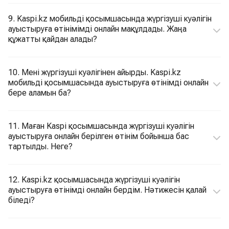
9. Kaspi.kz мобильді қосымшасында жүргізуші куәлігін
ауыстыруға өтінімімді онлайн мақұлдады. Жаңа
құжатты қайдан алады?
10. Мені жүргізуші куәлігінен айырды. Kaspi.kz
мобильді қосымшасында ауыстыруға өтінімді онлайн
бере аламын ба?
11. Маған Kaspi қосымшасында жүргізуші куәлігін
ауыстыруға онлайн берілген өтінім бойынша бас
тартылды. Неге?
12. Kaspi.kz қосымшасында жүргізуші куәлігін
ауыстыруға өтінімді онлайн бердім. Нәтижесін қалай
біледі?