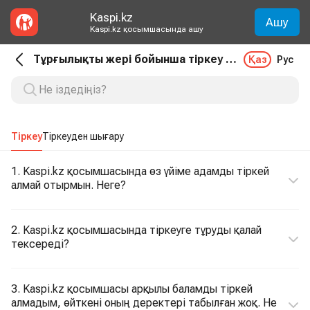
Kaspi.kz
Ашу
Kaspi.kz қосымшасында ашу
Тұрғылықты жері бойынша тіркеу және тіркеуден шығару. Тіркеу
Қаз
Рус
Тіркеу
Тіркеуден шығару
1. Kaspi.kz қосымшасында өз үйіме адамды тіркей
алмай отырмын. Неге?
2. Kaspi.kz қосымшасында тіркеуге тұруды қалай
тексереді?
3. Kaspi.kz қосымшасы арқылы баламды тіркей
алмадым, өйткені оның деректері табылған жоқ. Не