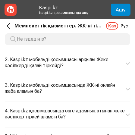
Kaspi.kz
Ашу
Kaspi.kz қосымшасында ашу
Мемлекеттік қызметтер. ЖК-ні тіркеу
Қаз
Рус
2. Kaspi.kz мобильді қосымшасы арқылы Жеке
кәсіпкерді қалай тіркейді?
3. Kaspi.kz мобильді қосымшасында ЖК-ні онлайн
жаба аламын ба?
4. Kaspi.kz қосымшасында өзге адамның атынан жеке
кәсіпкер тіркей аламын ба?