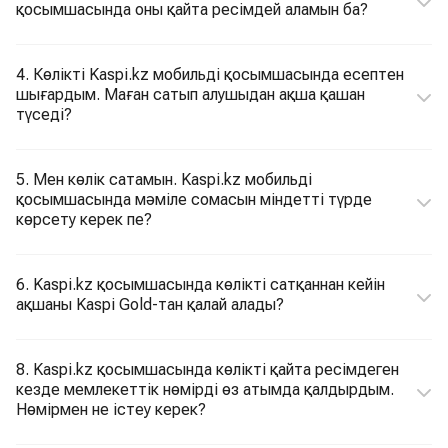
қосымшасында оны қайта ресімдей аламын ба?
4. Көлікті Kaspi.kz мобильді қосымшасында есептен
шығардым. Маған сатып алушыдан ақша қашан
түседі?
5. Мен көлік сатамын. Kaspi.kz мобильді
қосымшасында мәміле сомасын міндетті түрде
көрсету керек пе?
6. Kaspi.kz қосымшасында көлікті сатқаннан кейін
ақшаны Kaspi Gold-тан қалай алады?
8. Kaspi.kz қосымшасында көлікті қайта ресімдеген
кезде мемлекеттік нөмірді өз атымда қалдырдым.
Нөмірмен не істеу керек?