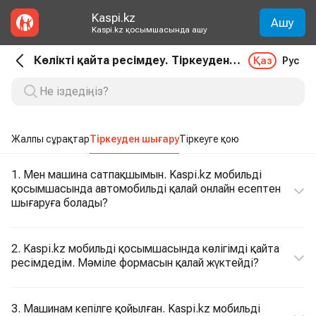
Kaspi.kz
Ашу
Kaspi.kz қосымшасында ашу
Көлікті қайта ресімдеу. Тіркеуден шығару
Қаз
Рус
Жалпы сұрақтар
Тіркеуден шығару
Тіркеуге қою
1. Мен машина сатпақшымын. Kaspi.kz мобильді
қосымшасында автомобильді қалай онлайн есептен
шығаруға болады?
2. Kaspi.kz мобильді қосымшасында көлігімді қайта
ресімдедім. Мәміле формасын қалай жүктейді?
3. Машинам кепілге қойылған. Kaspi.kz мобильді