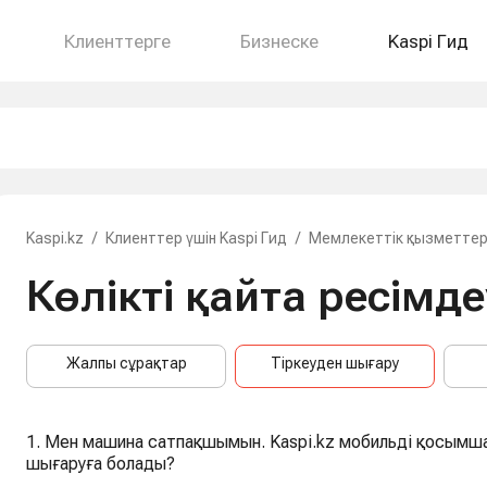
Клиенттерге
Бизнеске
Kaspi Гид
Kaspi.kz
/
Клиенттер үшін Kaspi Гид
/
Мемлекеттік қызметте
Көлікті қайта ресімде
Жалпы сұрақтар
Тіркеуден шығару
1. Мен машина сатпақшымын. Kaspi.kz мобильді қосымшасында автомобильді қалай онлайн есептен
шығаруға болады?