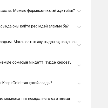
імдедім. Мәміле формасын қалай жүктейді?
асында оны қайта ресімдей аламын ба?
ғардым. Маған сатып алушыдан ақша қашан
мәміле сомасын міндетті түрде көрсету
ы Kaspi Gold-тан қалай алады?
де мемлекеттік нөмірді неге өз атымда