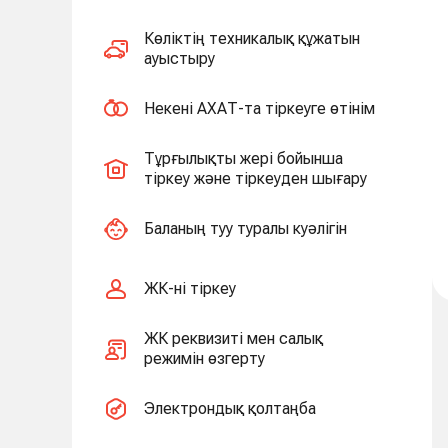
Көліктің техникалық құжатын
ауыстыру
Некені АХАТ-та тіркеуге өтінім
Тұрғылықты жері бойынша
тіркеу және тіркеуден шығару
Баланың туу туралы куәлігін
ЖК-ні тіркеу
ЖК реквизиті мен салық
режимін өзгерту
Электрондық қолтаңба