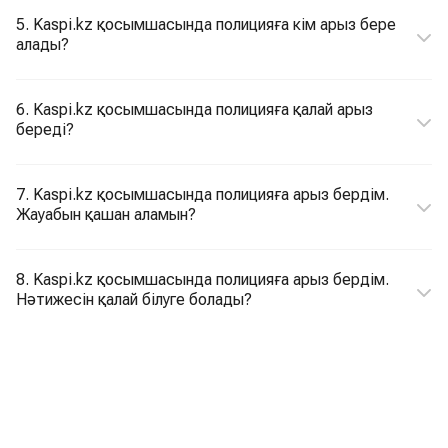
5. Kaspi.kz қосымшасында полицияға кім арыз бере
алады?
6. Kaspi.kz қосымшасында полицияға қалай арыз
береді?
7. Kaspi.kz қосымшасында полицияға арыз бердім.
Жауабын қашан аламын?
8. Kaspi.kz қосымшасында полицияға арыз бердім.
Нәтижесін қалай білуге болады?