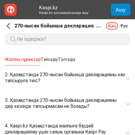
Kaspi.kz
Ашу
Kaspi.kz қосымшасында ашу
270-нысан бойынша декларация. Жалпы сұрақтар
Қаз
Рус
Жалпы сұрақтар
Тапсыру
Толтыру
2. Қазақстанда 270-нысан бойынша декларацияны кім
тапсыруға тиіс?
3. Қазақстанда 270-нысан бойынша декларацияны
дер кезінде тапсырмасам не болады?
4. Kaspi.kz Қазақстанда жалпыға бірдей
декларациялау үшін салық органына Kaspi Pay