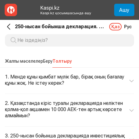
Kaspi.kz
Ашу
Kaspi.kz қосымшасында ашу
250-нысан бойынша декларация. Толтыру
Қаз
Рус
Жалпы мәселелер
Беру
Толтыру
1. Менде құны қымбат мүлік бар, бірақ оның бағалау
құны жоқ. Не істеу керек?
2. Қазақстанда кіріс туралы декларацияда неліктен
қолма-қол ақшамен 10 000 АЕК-тен артық көрсете
алмаймын?
3. 250-нысан бойынша декларацияда инвестициялық