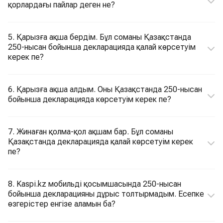
қорлардағы пайлар деген не?
5. Қарызға ақша бердім. Бұл соманы Қазақстанда
250-нысан бойынша декларацияда қалай көрсетуім
керек пе?
6. Қарызға ақша алдым. Оны Қазақстанда 250-нысан
бойынша декларацияда көрсетуім керек пе?
7. Жинаған қолма-қол ақшам бар. Бұл соманы
Қазақстанда декларацияда қалай көрсетуім керек
пе?
8. Kaspi.kz мобильді қосымшасында 250-нысан
бойынша декларацияны дұрыс толтырмадым. Есепке
өзгерістер енгізе аламын ба?