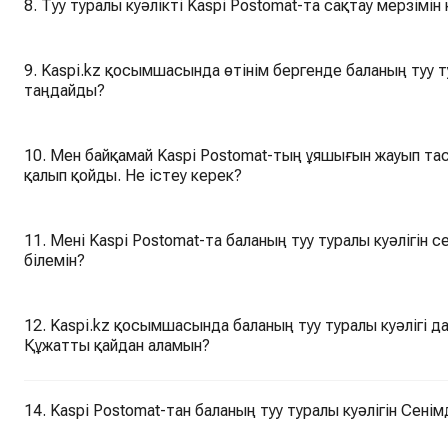
8. Туу туралы куәлікті Kaspi Postomat-та сақтау мерзімін
9. Kaspi.kz қосымшасында өтінім бергенде баланың туу ту
таңдайды?
10. Мен байқамай Kaspi Postomat-тың ұяшығын жауып таст
қалып қойды. Не істеу керек?
11. Мені Kaspi Postomat-та баланың туу туралы куәлігін 
білемін?
12. Kaspi.kz қосымшасында баланың туу туралы куәлігі д
Құжатты қайдан аламын?
14. Kaspi Postomat-тан баланың туу туралы куәлігін Сені