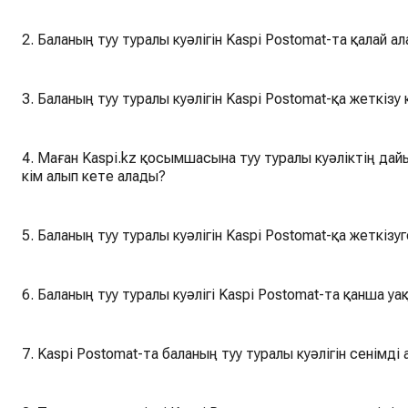
2. Баланың туу туралы куәлігін Kaspi Postomat-та қалай а
3. Баланың туу туралы куәлігін Kaspi Postomat-қа жеткіз
4. Маған Kaspi.kz қосымшасына туу туралы куәліктің дай
кім алып кете алады?
5. Баланың туу туралы куәлігін Kaspi Postomat-қа жеткіз
6. Баланың туу туралы куәлігі Kaspi Postomat-та қанша у
7. Kaspi Postomat-та баланың туу туралы куәлігін сенімді