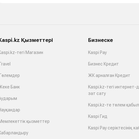
Kaspi.kz Қызметтері
Бизнеске
Kaspi.kz-тегі Магазин
Kaspi Pay
Travel
Бизнес Кредит
Төлемдер
ЖК арналған Кредит
Жеке Банк
Kaspi.kz-тегі интернет-
зат сату
Аударым
Kaspi.kz-те төлем қабы
Науқандар
Kaspi Гид
Мемлекеттік қызметтер
Kaspi Pay серіктесінің ка
Хабарландыру