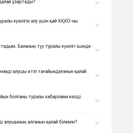
 қалай ұзартады?
ралы куәлігін алу үшін қай ХҚКО-ны
адым. Баланың туу туралы куәлігі ішінде
сенімді алушы етіп тағайындағанын қалай
айын болғаны туралы хабарлама келді.
мді алушының алғанын қалай білемін?