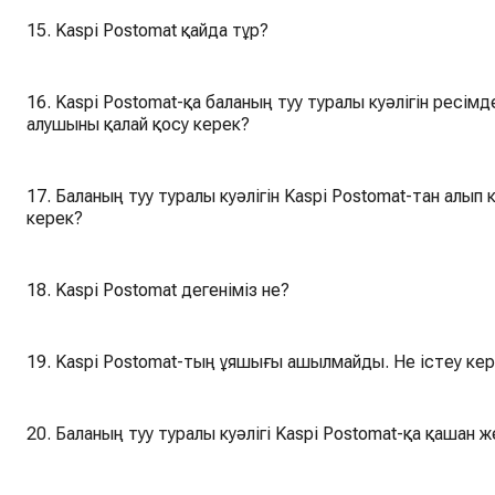
15. Kaspi Postomat қайда тұр?
16. Kaspi Postomat-қа баланың туу туралы куәлігін ресімд
алушыны қалай қосу керек?
17. Баланың туу туралы куәлігін Kaspi Postomat-тан алып
керек?
18. Kaspi Postomat дегеніміз не?
19. Kaspi Postomat-тың ұяшығы ашылмайды. Не істеу ке
20. Баланың туу туралы куәлігі Kaspi Postomat-қа қашан ж