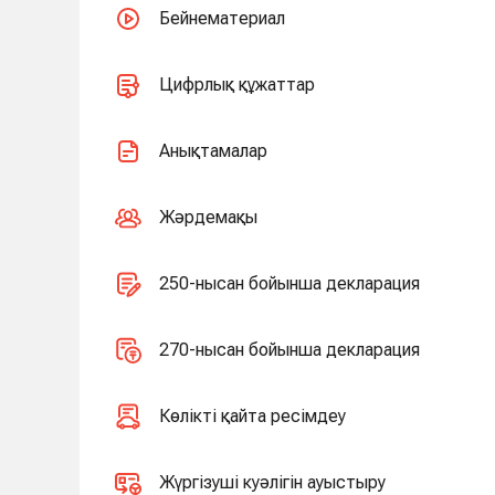
Бейнематериал
Цифрлық құжаттар
Анықтамалар
Жәрдемақы
250-нысан бойынша декларация
270-нысан бойынша декларация
Көлікті қайта ресімдеу
Жүргізуші куәлігін ауыстыру