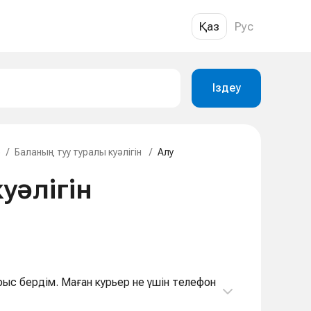
Қаз
Рус
Іздеу
р
/
Баланың туу туралы куәлігін
/
Алу
уәлігін
ырыс бердім. Маған курьер не үшін телефон