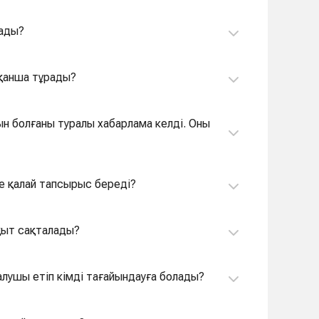
лады?
у қанша тұрады?
ын болғаны туралы хабарлама келді. Оны
уге қалай тапсырыс береді?
ақыт сақталады?
 алушы етіп кімді тағайындауға болады?