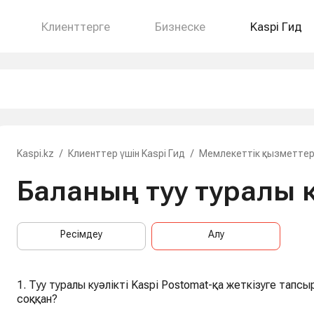
Клиенттерге
Бизнеске
Kaspi Гид
Kaspi.kz
/
Клиенттер үшін Kaspi Гид
/
Мемлекеттік қызметте
Баланың туу туралы к
Ресімдеу
Алу
1. Туу туралы куәлікті Kaspi Postomat-қа жеткізуге тапс
соққан?