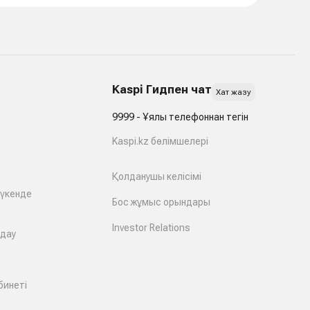
Kaspi Гидпен чат
Хат жазу
9999 - Ұялы телефоннан тегін
Kaspi.kz бөлімшелері
Қолданушы келісімі
дүкенде
Бос жұмыс орындары
Investor Relations
лдау
бинеті