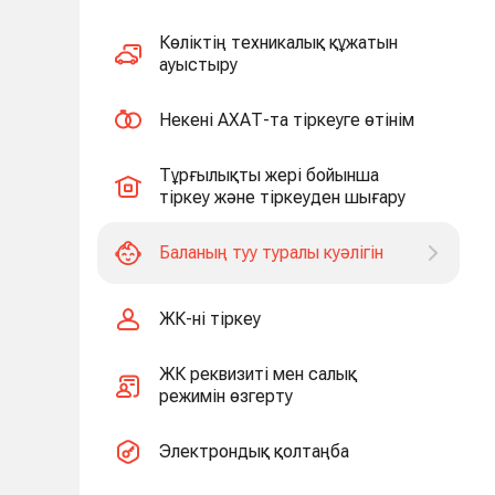
Көліктің техникалық құжатын
ауыстыру
Некені АХАТ-та тіркеуге өтінім
Тұрғылықты жері бойынша
тіркеу және тіркеуден шығару
Баланың туу туралы куәлігін
ЖК-ні тіркеу
ЖК реквизиті мен салық
режимін өзгерту
Электрондық қолтаңба