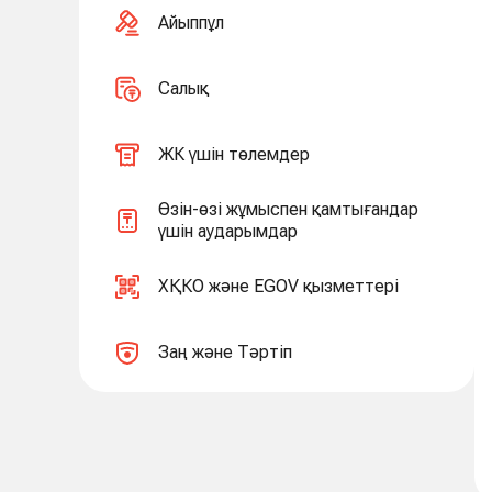
Айыппұл
Салық
ЖК үшін төлемдер
Өзін-өзі жұмыспен қамтығандар
үшін аударымдар
ХҚКО және EGOV қызметтері
Заң және Тәртіп