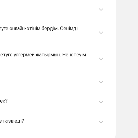
еуге онлайн-өтінім бердім. Сенімді
 кетуге үлгермей жатырмын. Не істеуім
рек?
еткізіледі?