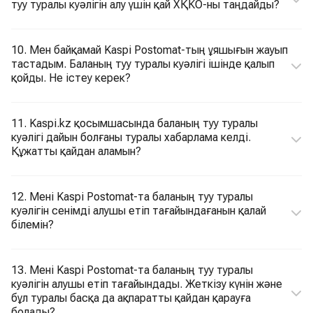
туу туралы куәлігін алу үшін қай ХҚКО-ны таңдайды?
10. Мен байқамай Kaspi Postomat-тың ұяшығын жауып
тастадым. Баланың туу туралы куәлігі ішінде қалып
қойды. Не істеу керек?
11. Kaspi.kz қосымшасында баланың туу туралы
куәлігі дайын болғаны туралы хабарлама келді.
Құжатты қайдан аламын?
12. Мені Kaspi Postomat-та баланың туу туралы
куәлігін сенімді алушы етіп тағайындағанын қалай
білемін?
13. Мені Kaspi Postomat-та баланың туу туралы
куәлігін алушы етіп тағайындады. Жеткізу күнін және
бұл туралы басқа да ақпаратты қайдан қарауға
болады?