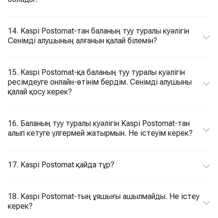
14. Kaspi Postomat-тан баланың туу туралы куәлігін
Сенімді алушының алғанын қалай білемін?
15. Kaspi Postomat-қа баланың туу туралы куәлігін
ресімдеуге онлайн-өтінім бердім. Сенімді алушыны
қалай қосу керек?
16. Баланың туу туралы куәлігін Kaspi Postomat-тан
алып кетуге үлгермей жатырмын. Не істеуім керек?
17. Kaspi Postomat қайда тұр?
18. Kaspi Postomat-тың ұяшығы ашылмайды. Не істеу
керек?