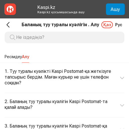
Kaspi.kz
Ашу
Kaspi.kz қосымшасында ашу
Баланың туу туралы куәлігін . Алу
Қаз
Рус
Ресімдеу
Алу
1. Туу туралы куәлікті Kaspi Postomat-қа жеткізуге
тапсырыс бердім. Маған курьер не үшін телефон
соққан?
2. Баланың туу туралы куәлігін Kaspi Postomat-та
қалай алады?
3. Баланың туу туралы куәлігін Kaspi Postomat-қа