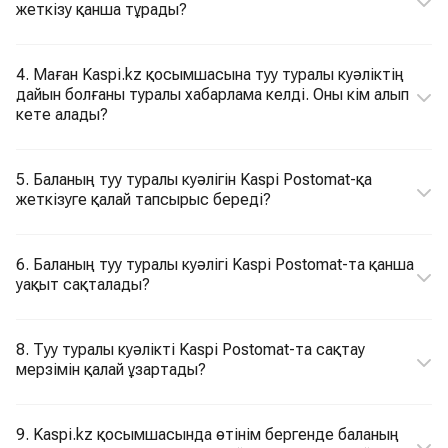
жеткізу қанша тұрады?
4. Маған Kaspi.kz қосымшасына туу туралы куәліктің
дайын болғаны туралы хабарлама келді. Оны кім алып
кете алады?
5. Баланың туу туралы куәлігін Kaspi Postomat-қа
жеткізуге қалай тапсырыс береді?
6. Баланың туу туралы куәлігі Kaspi Postomat-та қанша
уақыт сақталады?
8. Туу туралы куәлікті Kaspi Postomat-та сақтау
мерзімін қалай ұзартады?
9. Kaspi.kz қосымшасында өтінім бергенде баланың