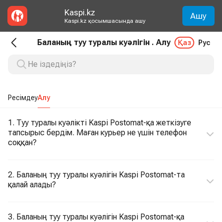
Kaspi.kz
Ашу
Kaspi.kz қосымшасында ашу
Баланың туу туралы куәлігін . Алу
Қаз
Рус
Ресімдеу
Алу
1. Туу туралы куәлікті Kaspi Postomat-қа жеткізуге
тапсырыс бердім. Маған курьер не үшін телефон
соққан?
2. Баланың туу туралы куәлігін Kaspi Postomat-та
қалай алады?
3. Баланың туу туралы куәлігін Kaspi Postomat-қа