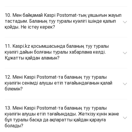
10. Мен байқамай Kaspi Postomat-тың ұяшығын жауып
тастадым. Баланың туу туралы куәлігі ішінде қалып
қойды. Не істеу керек?
11. Kaspi.kz қосымшасында баланың туу туралы
куәлігі дайын болғаны туралы хабарлама келді.
Құжатты қайдан аламын?
12. Мені Kaspi Postomat-та баланың туу туралы
куәлігін сенімді алушы етіп тағайындағанын қалай
білемін?
13. Мені Kaspi Postomat-та баланың туу туралы
куәлігін алушы етіп тағайындады. Жеткізу күнін және
бұл туралы басқа да ақпаратты қайдан қарауға
болады?