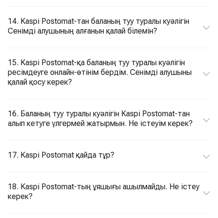
14. Kaspi Postomat-тан баланың туу туралы куәлігін
Сенімді алушының алғанын қалай білемін?
15. Kaspi Postomat-қа баланың туу туралы куәлігін
ресімдеуге онлайн-өтінім бердім. Сенімді алушыны
қалай қосу керек?
16. Баланың туу туралы куәлігін Kaspi Postomat-тан
алып кетуге үлгермей жатырмын. Не істеуім керек?
17. Kaspi Postomat қайда тұр?
18. Kaspi Postomat-тың ұяшығы ашылмайды. Не істеу
керек?