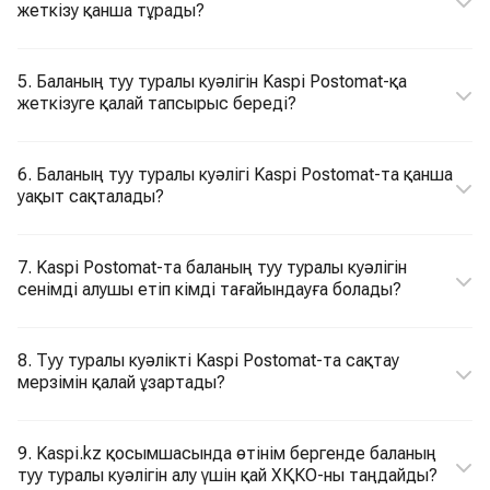
жеткізу қанша тұрады?
5. Баланың туу туралы куәлігін Kaspi Postomat-қа
жеткізуге қалай тапсырыс береді?
6. Баланың туу туралы куәлігі Kaspi Postomat-та қанша
уақыт сақталады?
7. Kaspi Postomat-та баланың туу туралы куәлігін
сенімді алушы етіп кімді тағайындауға болады?
8. Туу туралы куәлікті Kaspi Postomat-та сақтау
мерзімін қалай ұзартады?
9. Kaspi.kz қосымшасында өтінім бергенде баланың
туу туралы куәлігін алу үшін қай ХҚКО-ны таңдайды?