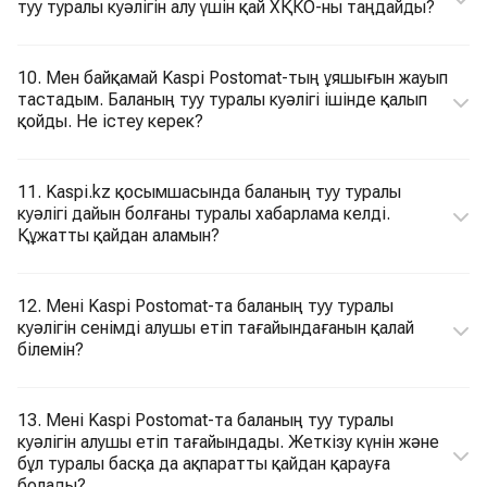
туу туралы куәлігін алу үшін қай ХҚКО-ны таңдайды?
10. Мен байқамай Kaspi Postomat-тың ұяшығын жауып
тастадым. Баланың туу туралы куәлігі ішінде қалып
қойды. Не істеу керек?
11. Kaspi.kz қосымшасында баланың туу туралы
куәлігі дайын болғаны туралы хабарлама келді.
Құжатты қайдан аламын?
12. Мені Kaspi Postomat-та баланың туу туралы
куәлігін сенімді алушы етіп тағайындағанын қалай
білемін?
13. Мені Kaspi Postomat-та баланың туу туралы
куәлігін алушы етіп тағайындады. Жеткізу күнін және
бұл туралы басқа да ақпаратты қайдан қарауға
болады?