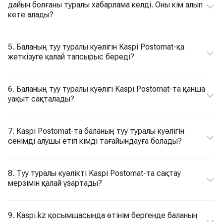
дайын болғаны туралы хабарлама келді. Оны кім алып
кете алады?
5. Баланың туу туралы куәлігін Kaspi Postomat-қа
жеткізуге қалай тапсырыс береді?
6. Баланың туу туралы куәлігі Kaspi Postomat-та қанша
уақыт сақталады?
7. Kaspi Postomat-та баланың туу туралы куәлігін
сенімді алушы етіп кімді тағайындауға болады?
8. Туу туралы куәлікті Kaspi Postomat-та сақтау
мерзімін қалай ұзартады?
9. Kaspi.kz қосымшасында өтінім бергенде баланың