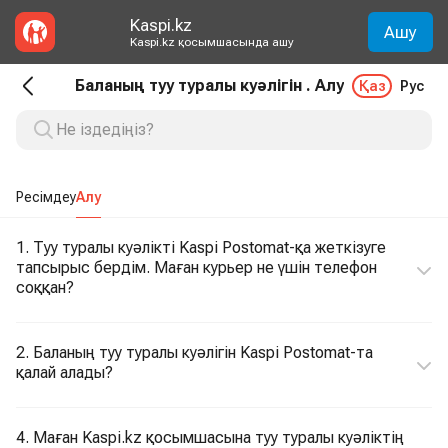
Kaspi.kz
Ашу
Kaspi.kz қосымшасында ашу
Баланың туу туралы куәлігін . Алу
Қаз
Рус
Ресімдеу
Алу
1. Туу туралы куәлікті Kaspi Postomat-қа жеткізуге
тапсырыс бердім. Маған курьер не үшін телефон
соққан?
2. Баланың туу туралы куәлігін Kaspi Postomat-та
қалай алады?
4. Маған Kaspi.kz қосымшасына туу туралы куәліктің