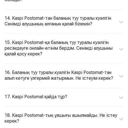
14. Kaspi Postomat-тан баланың туу туралы куәлігін
Сенімді алушының алғанын қалай білемін?
15. Kaspi Postomat-қа баланың туу туралы куәлігін
ресімдеуге онлайн-өтінім бердім. Сенімді алушыны
қалай қосу керек?
16. Баланың туу туралы куәлігін Kaspi Postomat-тан
алып кетуге үлгермей жатырмын. Не істеуім керек?
17. Kaspi Postomat қайда тұр?
18. Kaspi Postomat-тың ұяшығы ашылмайды. Не істеу
керек?