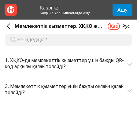
Kaspi.kz
Ашу
Kaspi.kz қосымшасында ашу
Мемлекеттік қызметтер. ХҚКО және EGOV қызметтері
Қаз
Рус
1. ХҚКО-да мемлекеттік қызметтер үшін бажды QR-
код арқылы қалай төлейді?
3. Мемлекеттік қызметтер үшін бажды онлайн қалай
төлейді?