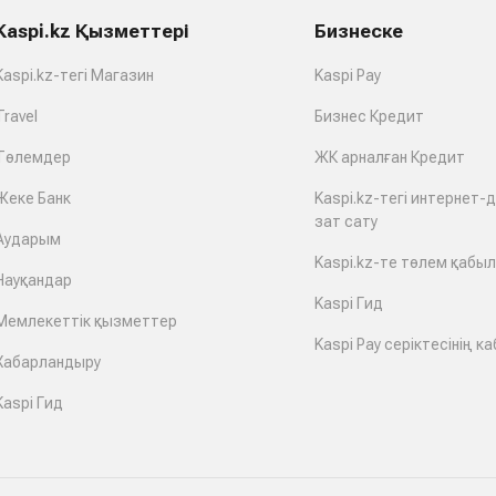
Kaspi.kz Қызметтері
Бизнеске
Kaspi.kz-тегі Магазин
Kaspi Pay
Travel
Бизнес Кредит
Төлемдер
ЖК арналған Кредит
Жеке Банк
Kaspi.kz-тегі интернет-
зат сату
Аударым
Kaspi.kz-те төлем қабы
Науқандар
Kaspi Гид
Мемлекеттік қызметтер
Kaspi Pay серіктесінің ка
Хабарландыру
Kaspi Гид