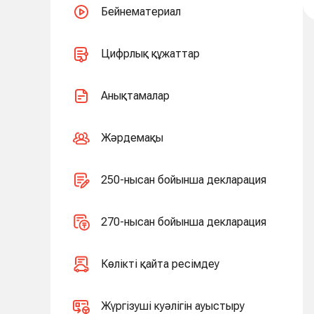
Бейнематериал
Цифрлық құжаттар
Анықтамалар
Жәрдемақы
250-нысан бойынша декларация
270-нысан бойынша декларация
Көлікті қайта ресімдеу
Жүргізуші куәлігін ауыстыру