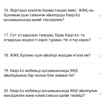
16. Жүргізуші куәлігім Қазақстандікі емес. ЖЖҚ-ны
бұзғаным үшін салынған айыппұлды Kaspi.kz
қосымшасында қалай тексеремін?
17. Сот ісі қарызын төледім, бірақ Kaspi.kz-те
атқарушы өндірісті көріп тұрмын. Не істеу керек?
18. ЖЖҚ бұзғаны үшін айыппұл жылдам өтеле ме?
19. Kaspi.kz мобильді қосымшасында ЖҚЕ
айыппұлының бар-жоғын біле аламын ба?
20. Kaspi.kz мобильді қосымшасында ЖҚЕ айыппұлын
жеңілдікпен және комиссиясыз қалай төлейді?