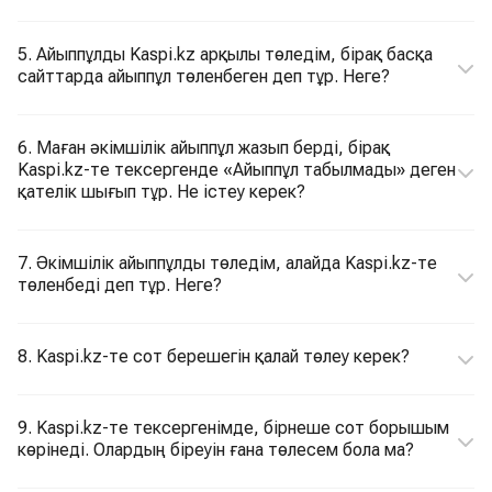
5. Айыппұлды Kaspi.kz арқылы төледім, бірақ басқа
сайттарда айыппұл төленбеген деп тұр. Неге?
6. Маған әкімшілік айыппұл жазып берді, бірақ
Kaspi.kz-те тексергенде «Айыппұл табылмады» деген
қателік шығып тұр. Не істеу керек?
7. Әкімшілік айыппұлды төледім, алайда Kaspi.kz-те
төленбеді деп тұр. Неге?
8. Kaspi.kz-те сот берешегін қалай төлеу керек?
9. Kaspi.kz-те тексергенімде, бірнеше сот борышым
көрінеді. Олардың біреуін ғана төлесем бола ма?