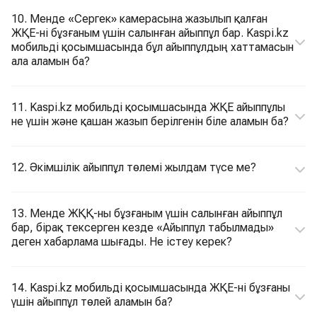
10. Менде «Сергек» камерасына жазылып қалған
ЖҚЕ-ні бұзғаным үшін салынған айыппұл бар. Kaspi.kz
мобильді қосымшасында бұл айыппұлдың хаттамасын
ала аламын ба?
11. Kaspi.kz мобильді қосымшасында ЖҚЕ айыппұлы
не үшін және қашан жазып берілгенін біле аламын ба?
12. Әкімшілік айыппұл төлемі жылдам түсе ме?
13. Менде ЖҚҚ-ны бұзғаным үшін салынған айыппұл
бар, бірақ тексерген кезде «Айыппұл табылмады»
деген хабарлама шығады. Не істеу керек?
14. Kaspi.kz мобильді қосымшасында ЖҚЕ-ні бұзғаны
үшін айыппұл төлей аламын ба?