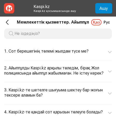
Kaspi.kz
Ашу
Kaspi.kz қосымшасында ашу
Мемлекеттік қызметтер. Айыппұл
Қаз
Рус
1. Сот берешегінің төлемі жылдам түсе ме?
2. Айыппұлды Kaspi.kz арқылы төледім, бірақ Жол
полициясында айыппұл жабылмаған. Не істеу керек?
3. Kaspi.kz-те шетелге шығуыма шектеу бар-жоғын
тексере аламын ба?
4. Kaspi.kz-те қандай сот қарызын төлеуге болады?