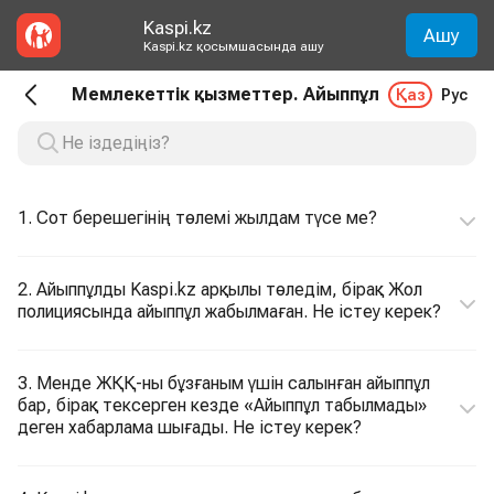
Kaspi.kz
Ашу
Kaspi.kz қосымшасында ашу
Мемлекеттік қызметтер. Айыппұл
Қаз
Рус
1. Сот берешегінің төлемі жылдам түсе ме?
2. Айыппұлды Kaspi.kz арқылы төледім, бірақ Жол
полициясында айыппұл жабылмаған. Не істеу керек?
3. Менде ЖҚҚ-ны бұзғаным үшін салынған айыппұл
бар, бірақ тексерген кезде «Айыппұл табылмады»
деген хабарлама шығады. Не істеу керек?