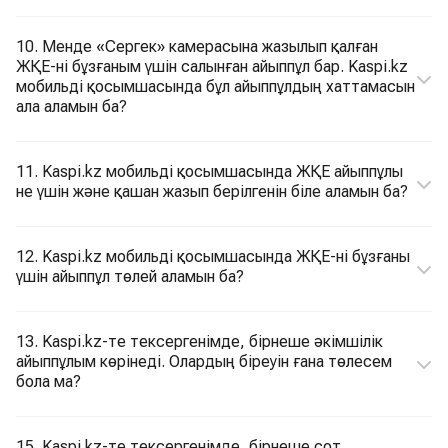
10. Менде «Сергек» камерасына жазылып қалған
ЖҚЕ-ні бұзғаным үшін салынған айыппұл бар. Kaspi.kz
мобильді қосымшасында бұл айыппұлдың хаттамасын
ала аламын ба?
11. Kaspi.kz мобильді қосымшасында ЖҚЕ айыппұлы
не үшін және қашан жазып берілгенін біле аламын ба?
12. Kaspi.kz мобильді қосымшасында ЖҚЕ-ні бұзғаны
үшін айыппұл төлей аламын ба?
13. Kaspi.kz-те тексергенімде, бірнеше әкімшілік
айыппұлым көрінеді. Олардың біреуін ғана төлесем
бола ма?
15. Kaspi.kz-те тексергенімде, бірнеше сот