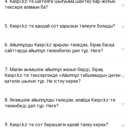
4. Kaspi.kz-те шетелге шығуыма шектеу бар-жоғын
тексере аламын ба?
5. Kaspi.kz-те қандай сот қарызын төлеуге болады?
6. Айыппұлды Kaspi.kz арқылы төледім, бірақ басқа
сайттарда айыппұл төленбеген деп тұр. Неге?
7. Маған әкімшілік айыппұл жазып берді, бірақ
Kaspi.kz-те тексергенде «Айыппұл табылмады» деген
қателік шығып тұр. Не істеу керек?
8. Әкімшілік айыппұлды төледім, алайда Kaspi.kz-те
төленбеді деп тұр. Неге?
9. Kaspi.kz-те сот берешегін қалай төлеу керек?