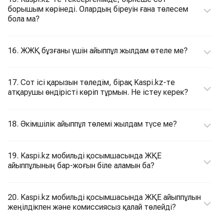
борышым көрінеді. Олардың біреуін ғана төлесем
бола ма?
16. ЖЖҚ бұзғаны үшін айыппұл жылдам өтеле ме?
17. Сот ісі қарызын төледім, бірақ Kaspi.kz-те
атқарушы өндірісті көріп тұрмын. Не істеу керек?
18. Әкімшілік айыппұл төлемі жылдам түсе ме?
19. Kaspi.kz мобильді қосымшасында ЖҚЕ
айыппұлының бар-жоғын біле аламын ба?
20. Kaspi.kz мобильді қосымшасында ЖҚЕ айыппұлын
жеңілдікпен және комиссиясыз қалай төлейді?