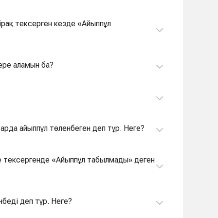
ере аламын ба?
тарда айыппұл төленбеген деп тұр. Неге?
-те тексергенде «Айыппұл табылмады» деген
нбеді деп тұр. Неге?