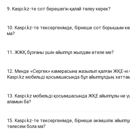
9. Kaspi.kz-те сот берешегін қалай төлеу керек?
10. Kaspi.kz-те тексергенімде, бірнеше сот борышым көр
ма?
11. ЖЖҚ бұзғаны үшін айыппұл жылдам өтеле ме?
12. Менде «Сергек» камерасына жазылып қалған ЖҚЕ-ні б
Kaspi.kz мобильді қосымшасында бұл айыппұлдың хаттам
13. Kaspi.kz мобильді қосымшасында ЖҚЕ айыппұлы не үш
аламын ба?
15. Kaspi.kz-те тексергенімде, бірнеше әкімшілік айыппұ
төлесем бола ма?