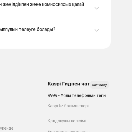
н жеңілдікпен және комиссиясыз қалай
йыппұлын төлеуге болады?
Kaspi Гидпен чат
Хат жазу
9999 - Ұялы телефоннан тегін
Kaspi.kz бөлімшелері
Қолданушы келісімі
дүкенде
Бос жұмыс орындары