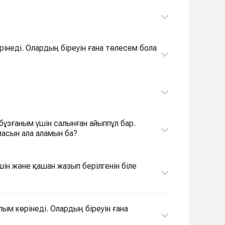
інеді. Олардың біреуін ғана төлесем бола
ұзғаным үшін салынған айыппұл бар.
асын ала аламын ба?
ін және қашан жазып берілгенін біле
лым көрінеді. Олардың біреуін ғана