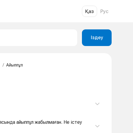
Қаз
Рус
Іздеу
р
/
Айыппұл
иясында айыппұл жабылмаған. Не істеу