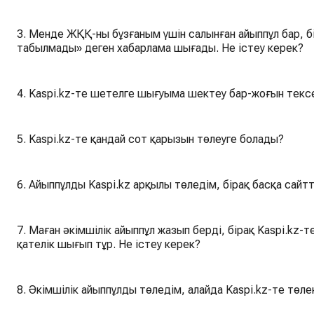
3. Менде ЖҚҚ-ны бұзғаным үшін салынған айыппұл бар, бірақ тексерген кезде «Айыппұл
табылмады» деген хабарлама шығады. Не істеу керек?
4. Kaspi.kz-те шетелге шығуыма шектеу бар-жоғын текс
5. Kaspi.kz-те қандай сот қарызын төлеуге болады?
6. Айыппұлды Kaspi.kz арқылы төледім, бірақ басқа сайт
7. Маған әкімшілік айыппұл жазып берді, бірақ Kaspi.kz
қателік шығып тұр. Не істеу керек?
8. Әкімшілік айыппұлды төледім, алайда Kaspi.kz-те төле