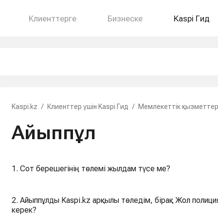
Клиенттерге
Бизнеске
Kaspi Гид
Kaspi.kz
/
Клиенттер үшін Kaspi Гид
/
Мемлекеттік қызметте
Айыппұл
1. Сот берешегінің төлемі жылдам түсе ме?
2. Айыппұлды Kaspi.kz арқылы төледім, бірақ Жол полиц
керек?