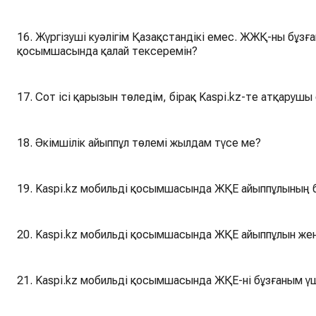
16. Жүргізуші куәлігім Қазақстандікі емес. ЖЖҚ-ны бұзғ
қосымшасында қалай тексеремін?
17. Сот ісі қарызын төледім, бірақ Kaspi.kz-те атқарушы 
18. Әкімшілік айыппұл төлемі жылдам түсе ме?
19. Kaspi.kz мобильді қосы
20. Kaspi.kz мобильді 
21. Kaspi.kz мобильді қосымшасында ЖҚЕ-ні бұзғаным үш