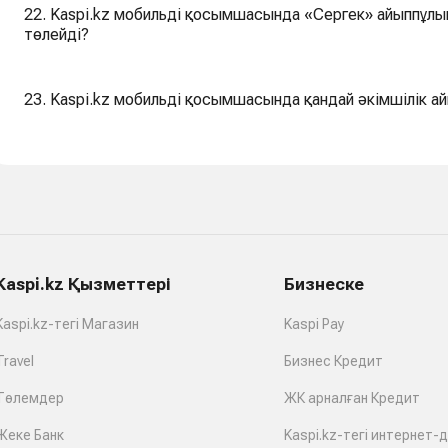
22. Kaspi.kz мобильді қосымшасында «Сергек» айыппұлы
төлейді?
23. Kaspi.kz мобильді қосымшасында қандай әкімшілік а
Kaspi.kz Қызметтері
Бизнеске
Kaspi.kz-тегі Магазин
Kaspi Pay
Travel
Бизнес Кредит
Төлемдер
ЖК арналған Кредит
Жеке Банк
Kaspi.kz-тегі интернет-