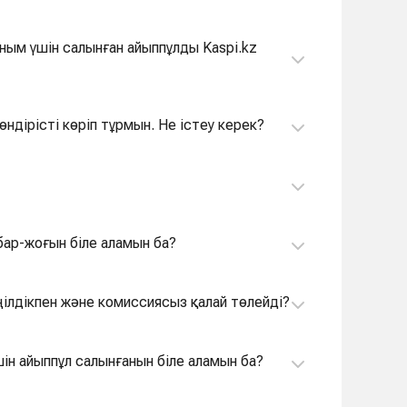
аным үшін салынған айыппұлды Kaspi.kz
өндірісті көріп тұрмын. Не істеу керек?
мшасында ЖҚЕ айыппұлының бар-жоғын біле аламын ба?
қосымшасында ЖҚЕ айыппұлын жеңілдікпен және комиссиясыз қалай төлейді?
ін айыппұл салынғанын біле аламын ба?