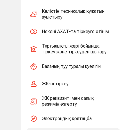
Көліктің техникалық құжатын
ауыстыру
Некені АХАТ-та тіркеуге өтінім
Тұрғылықты жері бойынша
тіркеу және тіркеуден шығару
Баланың туу туралы куәлігін
ЖК-ні тіркеу
ЖК реквизиті мен салық
режимін өзгерту
Электрондық қолтаңба