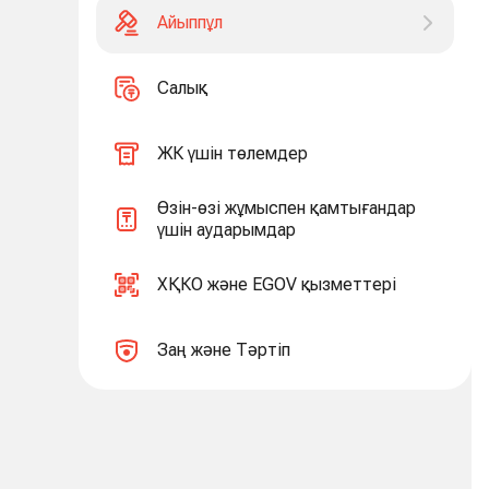
Айыппұл
Салық
ЖК үшін төлемдер
Өзін-өзі жұмыспен қамтығандар
үшін аударымдар
ХҚКО және EGOV қызметтері
Заң және Тәртіп