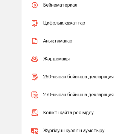
Бейнематериал
Цифрлық құжаттар
Анықтамалар
Жәрдемақы
250-нысан бойынша декларация
270-нысан бойынша декларация
Көлікті қайта ресімдеу
Жүргізуші куәлігін ауыстыру