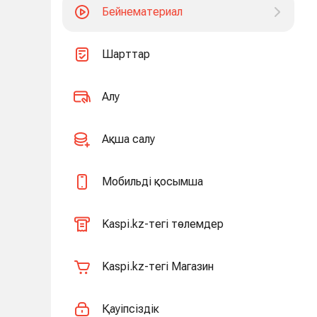
Бейнематериал
Шарттар
Алу
Ақша салу
Мобильді қосымша
Kaspi.kz-тегі төлемдер
Kaspi.kz-тегі Магазин
Қауіпсіздік