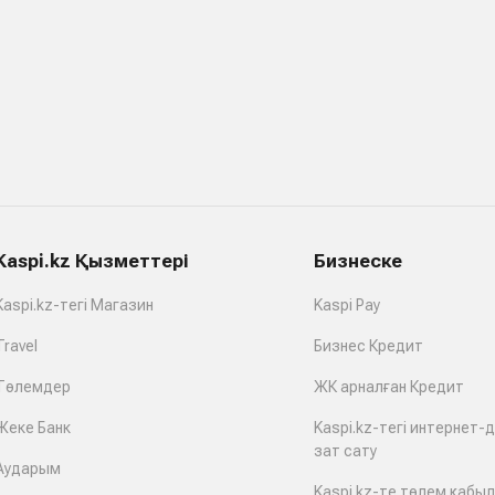
Kaspi.kz Қызметтері
Бизнеске
Kaspi.kz-тегі Магазин
Kaspi Pay
Travel
Бизнес Кредит
Төлемдер
ЖК арналған Кредит
Жеке Банк
Kaspi.kz-тегі интернет-
зат сату
Аударым
Kaspi.kz-те төлем қабы