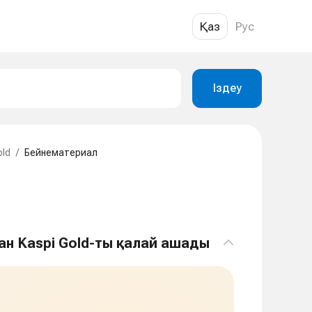
Қаз
Рус
Іздеу
old
/
Бейнематериал
ан Kaspi Gold-ты қалай ашады