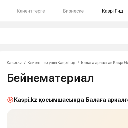
Клиенттерге
Бизнеске
Kaspi Гид
Kaspi.kz
/
Клиенттер үшін Kaspi Гид
/
Балаға арналған Kaspi G
Бейнематериал
Kaspi.kz қосымшасында Балаға арналғ