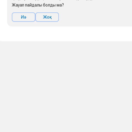
Жауап пайдалы болды ма?
Иә
Жоқ