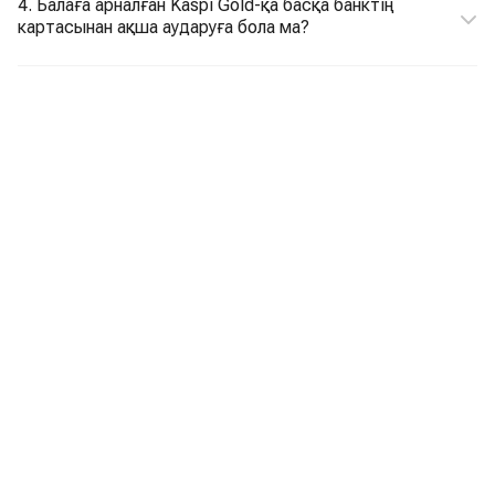
4. Балаға арналған Kaspi Gold-қа басқа банктің
картасынан ақша аударуға бола ма?