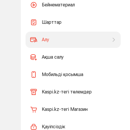
Бейнематериал
Шарттар
Алу
Ақша салу
Мобильді қосымша
Kaspi.kz-тегі төлемдер
Kaspi.kz-тегі Магазин
Қауіпсіздік