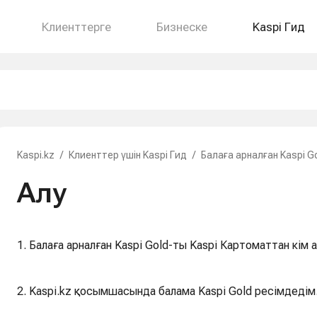
Клиенттерге
Бизнеске
Kaspi Гид
Kaspi.kz
/
Клиенттер үшін Kaspi Гид
/
Балаға арналған Kaspi G
Алу
1. Балаға арналған Kaspi Gold-ты Kaspi Картоматтан кім 
2. Kaspi.kz қосымшасында балама Kaspi Gold ресімдедім