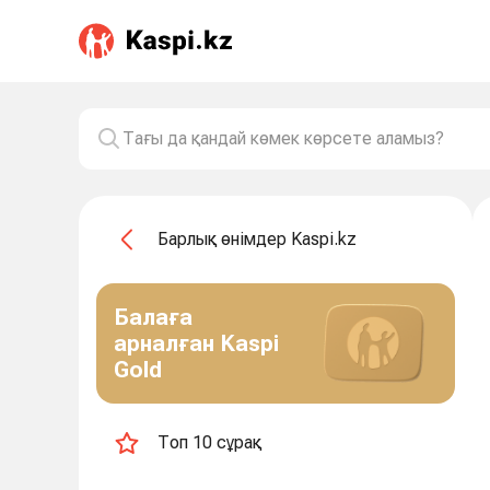
Барлық өнімдер Kaspi.kz
Балаға
арналған Kaspi
Gold
Топ 10 сұрақ