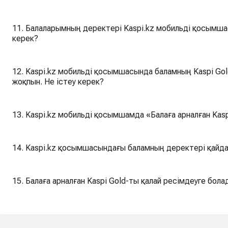
11. Балаларымның деректері Kaspi.kz мобильді қосымша
керек?
12. Kaspi.kz мобильді қосымшасында баламның Kaspi Gol
жоқпын. Не істеу керек?
13. Kaspi.kz мобильді қосымшамда «Балаға арналған Kasp
14. Kaspi.kz қосымшасындағы баламның деректері қайда
15. Балаға арналған Kaspi Gold-ты қалай ресімдеуге бола