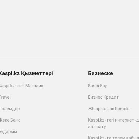
Kaspi.kz Қызметтері
Бизнеске
Kaspi.kz-тегі Магазин
Kaspi Pay
Travel
Бизнес Кредит
Төлемдер
ЖК арналған Кредит
Жеке Банк
Kaspi.kz-тегі интернет-
зат сату
Аударым
Kaspi.kz-те төлем қабы