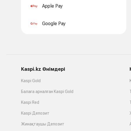
Apple Pay
Google Pay
Kaspi.kz Өнімдері
Kaspi Gold
Балаға арналған Kaspi Gold
Kaspi Red
Kaspi Депозит
Жинақтаушы Депозит