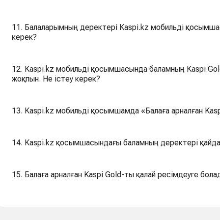
11. Балаларымның деректері Kaspi.kz мобильді қосымша
керек?
12. Kaspi.kz мобильді қосымшасында баламның Kaspi Gol
жоқпын. Не істеу керек?
13. Kaspi.kz мобильді қосымшамда «Балаға арналған Kasp
14. Kaspi.kz қосымшасындағы баламның деректері қайда
15. Балаға арналған Kaspi Gold-ты қалай ресімдеуге бола