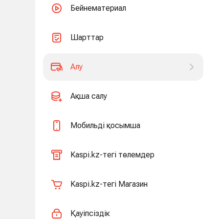
Бейнематериал
Шарттар
Алу
Ақша салу
Мобильді қосымша
Kaspi.kz-тегі төлемдер
Kaspi.kz-тегі Магазин
Қауіпсіздік