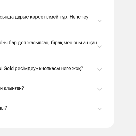
сында дұрыс көрсетілмей тұр. Не істеу
d-ы бар деп жазылған, бірақ мен оны ашқан
i Gold ресімдеу» кнопкасы неге жоқ?
н алынған?
ды?