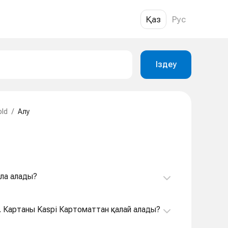
Қаз
Рус
Іздеу
old
/
Алу
ала алады?
. Картаны Kaspi Картоматтан қалай алады?