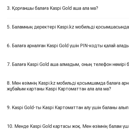
3. Қорғаншы балаға Kaspi Gold аша ала ма?
5. Баламның деректері Kaspi.kz мобильді қосымшасында 
6. Балаға арналған Kaspi Gold үшін PIN-кодты қалай алад
7. Балаға Kaspi Gold аша алмадым, оның телефон нөмірі б
8. Мен өзімнің Kaspi.kz мобильді қосымшамда балаға арн
жұбайым картаны Kaspi Картоматтан ала ала ма?
9. Kaspi Gold-ты Kaspi Картоматтан алу үшін баланы алып
10. Менде Kaspi Gold картасы жоқ. Мен өзімнің балам үш