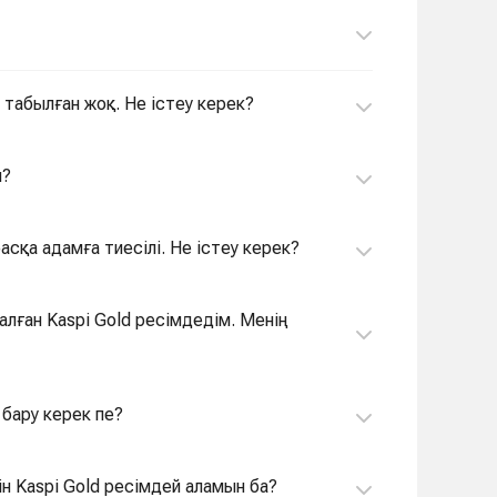
табылған жоқ. Не істеу керек?
ы?
асқа адамға тиесілі. Не істеу керек?
алған Kaspi Gold ресімдедім. Менің
 бару керек пе?
ін Kaspi Gold ресімдей аламын ба?