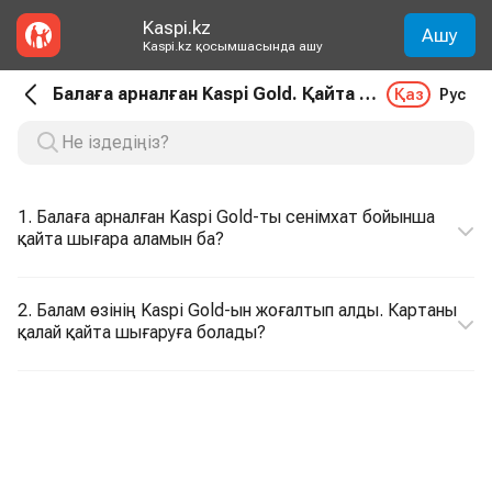
Kaspi.kz
Ашу
Kaspi.kz қосымшасында ашу
Балаға арналған Kaspi Gold. Қайта шығару
Қаз
Рус
1. Балаға арналған Kaspi Gold-ты сенімхат бойынша
қайта шығара аламын ба?
2. Балам өзінің Kaspi Gold-ын жоғалтып алды. Картаны
қалай қайта шығаруға болады?