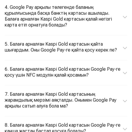
4. Google Pay арқылы төлегенде баланың
құрылғысында басқа банктің картасы ашылады.
Балаға арналған Kaspi Gold картасын қалай негізгі
карта етіп орнатуға болады?
5. Балаға арналған Kaspi Gold картасын қайта
шығардым. Оны Google Pay-ге қайта қосу керек пе?
6. Балаға арналған Kaspi Gold картасын Google Pay-ге
қосу үшін NFC модулін қалай қосамын?
7. Балаға арналған Kaspi Gold картасының
жарамдылық мерзімі аяқталды. Онымен Google Pay
арқылы сатып алуға бола ма?
8. Балаға арналған Kaspi Gold картасын Google Pay-ге
қанша жастан бастап қосуға болады?