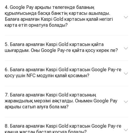
4. Google Pay арқылы төлегенде баланың
құрылғысында басқа банктің картасы ашылады.
Балаға арналған Kaspi Gold картасын қалай негізгі
карта етіп орнатуға болады?
5. Балаға арналған Kaspi Gold картасын қайта
шығардым. Оны Google Pay-ге қайта қосу керек пе?
6. Балаға арналған Kaspi Gold картасын Google Pay-ге
қосу үшін NFC модулін қалай қосамын?
7. Балаға арналған Kaspi Gold картасының
жарамдылық мерзімі аяқталды. Онымен Google Pay
арқылы сатып алуға бола ма?
8. Балаға арналған Kaspi Gold картасын Google Pay-ге
қанша жастан бастап қосуға болады?