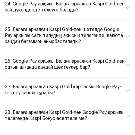
24. Google Pay арқылы Балаға арналған Kaspi Gold-пен
қай дүкендерде төлеуге болады?
25. Балаға арналған Kaspi Gold-пен шетелде Google
Pay арқылы сатып алудың ақысын төлегенде, валюта
қандай бағаммен айырбасталады?
26. Google Pay арқылы Балаға арналған Kaspi Gold-пен
сатып алғанда қандай шектеулер бар?
27. Балаға арналған Kaspi Gold картасын Google Pay-
ге қосу қанша тұрады?
28. Балаға арналған Kaspi Gold-пен Google Pay арқылы
төлегенде Kaspi Бонус есептеле ме?