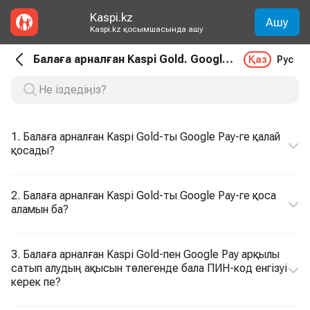
Kaspi.kz
Ашу
Kaspi.kz қосымшасында ашу
Балаға арналған Kaspi Gold. Google Pay
Қаз
Рус
1. Балаға арналған Kaspi Gold-ты Google Pay-ге қалай
қосады?
2. Балаға арналған Kaspi Gold-ты Google Pay-ге қоса
аламын ба?
3. Балаға арналған Kaspi Gold-пен Google Pay арқылы
сатып алудың ақысын төлегенде бала ПИН-код енгізуі
керек пе?