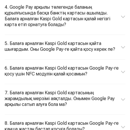
4. Google Pay арқылы төлегенде баланың
құрылғысында басқа банктің картасы ашылады.
Балаға арналған Kaspi Gold картасын қалай негізгі
карта етіп орнатуға болады?
5. Балаға арналған Kaspi Gold картасын қайта
шығардым. Оны Google Pay-ге қайта қосу керек пе?
6. Балаға арналған Kaspi Gold картасын Google Pay-ге
қосу үшін NFC модулін қалай қосамын?
7. Балаға арналған Kaspi Gold картасының
жарамдылық мерзімі аяқталды. Онымен Google Pay
арқылы сатып алуға бола ма?
8. Балаға арналған Kaspi Gold картасын Google Pay-ге
қанша жастан бастап қосуға болады?