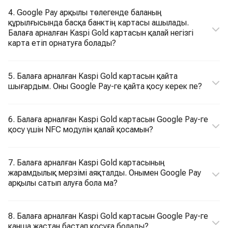
4. Google Pay арқылы төлегенде баланың
құрылғысында басқа банктің картасы ашылады.
Балаға арналған Kaspi Gold картасын қалай негізгі
карта етіп орнатуға болады?
5. Балаға арналған Kaspi Gold картасын қайта
шығардым. Оны Google Pay-ге қайта қосу керек пе?
6. Балаға арналған Kaspi Gold картасын Google Pay-ге
қосу үшін NFC модулін қалай қосамын?
7. Балаға арналған Kaspi Gold картасының
жарамдылық мерзімі аяқталды. Онымен Google Pay
арқылы сатып алуға бола ма?
8. Балаға арналған Kaspi Gold картасын Google Pay-ге
қанша жастан бастап қосуға болады?