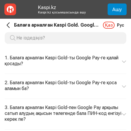
Kaspi.kz
Ашу
Kaspi.kz қосымшасында ашу
Балаға арналған Kaspi Gold. Google Pay
Қаз
Рус
1. Балаға арналған Kaspi Gold-ты Google Pay-ге қалай
қосады?
2. Балаға арналған Kaspi Gold-ты Google Pay-ге қоса
аламын ба?
3. Балаға арналған Kaspi Gold-пен Google Pay арқылы
сатып алудың ақысын төлегенде бала ПИН-код енгізуі
керек пе?