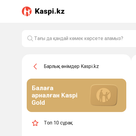
Барлық өнімдер Kaspi.kz
Балаға
арналған Kaspi
Gold
Топ 10 сұрақ