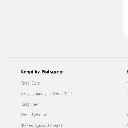
Kaspi.kz Өнімдері
Kaspi Gold
Балаға арналған Kaspi Gold
Kaspi Red
Kaspi Депозит
Жинақтаушы Депозит