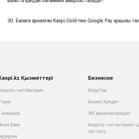
валюта қандай бағаммен айырбасталады?
30. Балаға арналған Kaspi Gold-пен Google Pay арқылы тө
Kaspi.kz Қызметтері
Бизнеске
Kaspi.kz-тегі Магазин
Kaspi Pay
Travel
Бизнес Кредит
Төлемдер
ЖК арналған Кредит
Жеке Банк
Kaspi.kz-тегі интернет-
зат сату
Аударым