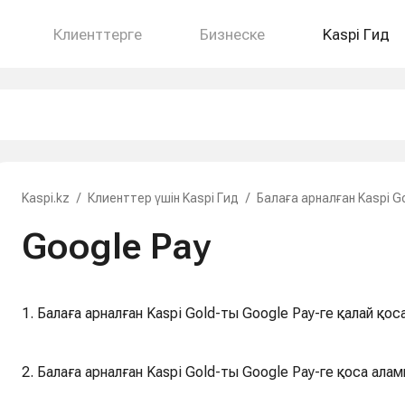
Клиенттерге
Бизнеске
Kaspi Гид
Kaspi.kz
/
Клиенттер үшін Kaspi Гид
/
Балаға арналған Kaspi G
Google Pay
1. Балаға арналған Kaspi Gold-ты Google Pay-ге қалай қо
2. Балаға арналған Kaspi Gold-ты Google Pay-ге қоса ала