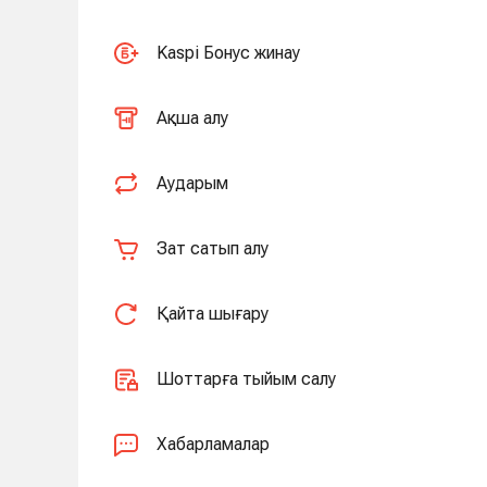
Kaspi Бонус жинау
Ақша алу
Аударым
Зат сатып алу
Қайта шығару
Шоттарға тыйым салу
Хабарламалар