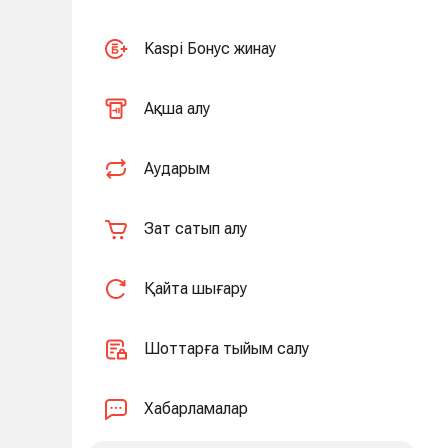
Kaspi Бонус жинау
Ақша алу
Аударым
Зат сатып алу
Қайта шығару
Шоттарға тыйым салу
Хабарламалар