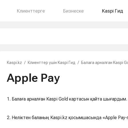
Клиенттерге
Бизнеске
Kaspi Гид
Kaspi.kz
/
Клиенттер үшін Kaspi Гид
/
Балаға арналған Kaspi G
Apple Pay
1. Балаға арналған Kaspi Gold картасын қайта шығардым. 
2. Неліктен баланың Kaspi.kz қосымшасында «Apple Pay