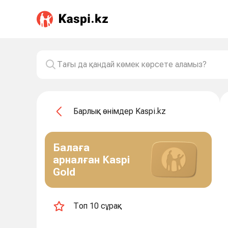
Барлық өнімдер Kaspi.kz
Балаға
арналған Kaspi
Gold
Топ 10 сұрақ