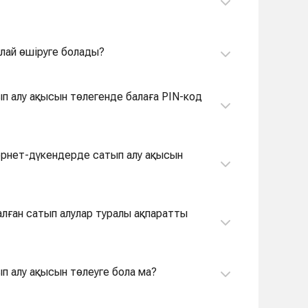
алай өшіруге болады?
тып алу ақысын төлегенде балаға PIN-код
тернет-дүкендерде сатып алу ақысын
салған сатып алулар туралы ақпаратты
ып алу ақысын төлеуге бола ма?