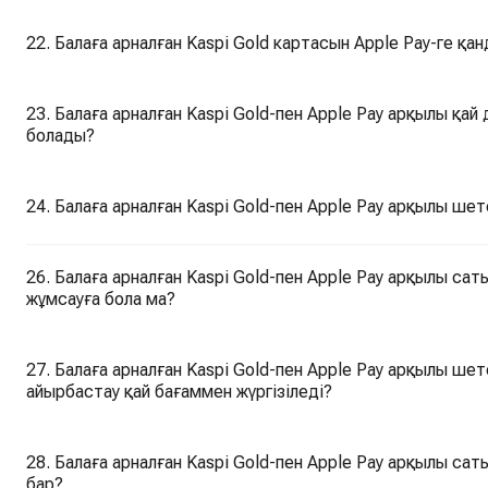
22. Балаға арналған Kaspi Gold картасын Apple Pay-ге қ
23. Балаға арналған Kaspi Gold-пен Apple Pay арқылы қа
болады?
24. Балаға арналған Kaspi Gold-пен Apple Pay арқылы ше
26. Балаға арналған Kaspi Gold-пен Apple Pay арқылы са
жұмсауға бола ма?
27. Балаға арналған Kaspi Gold-пен Apple Pay арқылы ше
айырбастау қай бағаммен жүргізіледі?
28. Балаға арналған Kaspi Gold-пен Apple Pay арқылы са
бар?