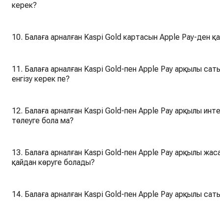
керек?
10. Балаға арналған Kaspi Gold картасын Apple Pay-ден қ
11. Балаға арналған Kaspi Gold-пен Apple Pay арқылы са
енгізу керек пе?
12. Балаға арналған Kaspi Gold-пен Apple Pay арқылы ин
төлеуге бола ма?
13. Балаға арналған Kaspi Gold-пен Apple Pay арқылы жа
қайдан көруге болады?
14. Балаға арналған Kaspi Gold-пен Apple Pay арқылы сат