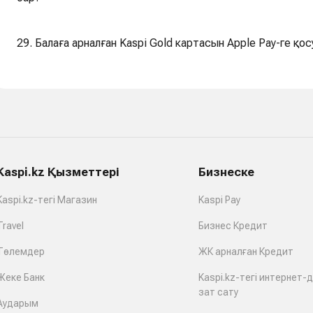
29. Балаға арналған Kaspi Gold картасын Apple Pay-ге қо
Kaspi.kz Қызметтері
Бизнеске
Kaspi.kz-тегі Магазин
Kaspi Pay
Travel
Бизнес Кредит
Төлемдер
ЖК арналған Кредит
Жеке Банк
Kaspi.kz-тегі интернет-
зат сату
Аударым