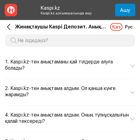
Kaspi.kz
Ашу
Kaspi.kz қосымшасында ашу
Жинақтаушы Kaspi Депозит. Анықтамалар
Қаз
Рус
1. Kaspi.kz-тен анықтаманы қай тілдерде алуға
болады?
2. Kaspi.kz-тен анықтама алдым. Ол қанша күнге
жарамды?
4. Kaspi.kz-тен анықтама алдым. Оның түпнұсқалығын
қалай тексереді?