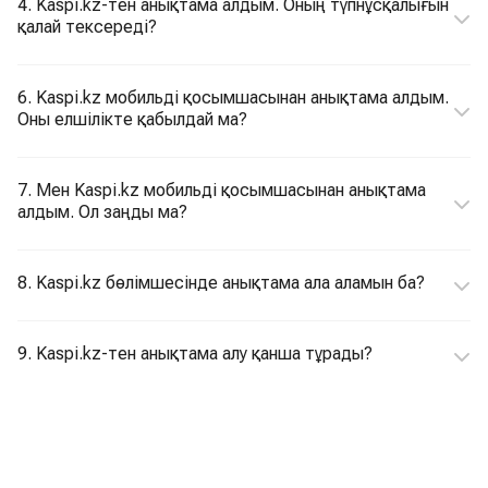
4. Kaspi.kz-тен анықтама алдым. Оның түпнұсқалығын
қалай тексереді?
6. Kaspi.kz мобильді қосымшасынан анықтама алдым.
Оны елшілікте қабылдай ма?
7. Мен Kaspi.kz мобильді қосымшасынан анықтама
алдым. Ол заңды ма?
8. Kaspi.kz бөлімшесінде анықтама ала аламын ба?
9. Kaspi.kz-тен анықтама алу қанша тұрады?