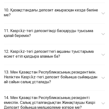
10. Қазақстандағы депозит ажырасқан кезде бөліне
ме?
11. Kaspi.kz-тегі депозитімді басқаруды туысыма
қалай беремін?
12. Kaspi.kz-тегі депозиттегі ақшаны туыстарыма
өсиет етіп қалдыра аламын ба?
13. Мен Қазақстан Республикасының резидентімін.
Неліктен Kaspi.kz-тегі депозит бойынша сыйақыдан
ай сайын салық ұсталады?
14. Мен Қазақстан Республикасының резиденті
емеспін. Салық ұсталғандықтан Жинақтаушы Kaspi
Депозит бойынша мөлшерлеме өзгере ме?