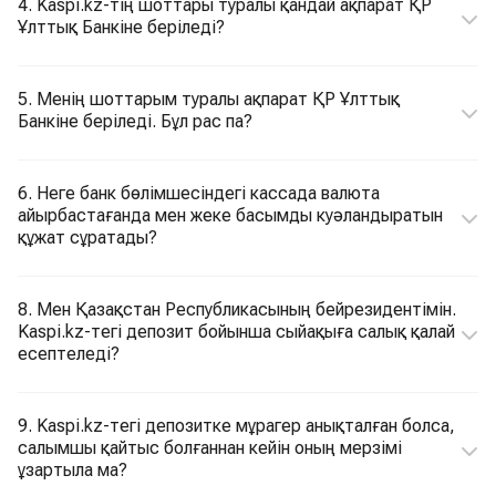
4. Kaspi.kz-тің шоттары туралы қандай ақпарат ҚР
Ұлттық Банкіне беріледі?
5. Менің шоттарым туралы ақпарат ҚР Ұлттық
Банкіне беріледі. Бұл рас па?
6. Неге банк бөлімшесіндегі кассада валюта
айырбастағанда мен жеке басымды куәландыратын
құжат сұратады?
8. Мен Қазақстан Республикасының бейрезидентімін.
Kaspi.kz-тегі депозит бойынша сыйақыға салық қалай
есептеледі?
9. Kaspi.kz-тегі депозитке мұрагер анықталған болса,
салымшы қайтыс болғаннан кейін оның мерзімі
ұзартыла ма?