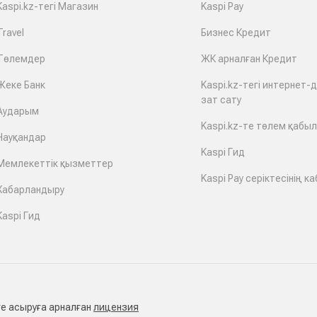
Kaspi.kz-тегі Магазин
Kaspi Pay
Travel
Бизнес Кредит
Төлемдер
ЖК арналған Кредит
Жеке Банк
Kaspi.kz-тегі интернет-
зат сату
Аударым
Kaspi.kz-те төлем қабы
Науқандар
Kaspi Гид
Мемлекеттік қызметтер
Kaspi Pay серіктесінің ка
Хабарландыру
Kaspi Гид
е асыруға арналған
лицензия