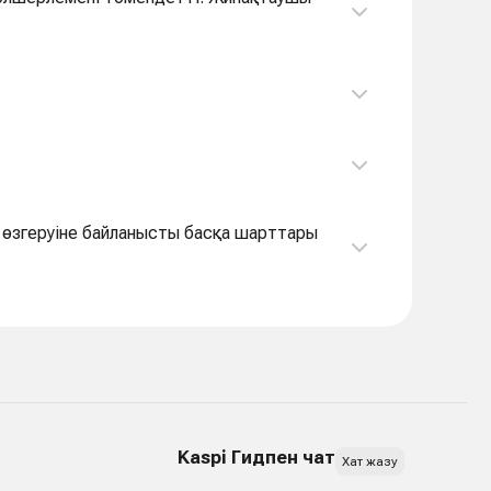
өзгеруіне байланысты басқа шарттары
Kaspi Гидпен чат
Хат жазу