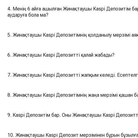
4. Менің 6 айға ашылған Жинақтаушы Kaspi Депозитім б
аударуға бола ма?
5. Жинақтаушы Kaspi Депозитімнің қолданылу мерзімі ая
6. Жинақтаушы Kaspi Депозитті қалай жабады?
7. Жинақтаушы Kaspi Депозитті жапқым келеді. Есептел
8. Жинақтаушы Kaspi Депозитімнің жаңа мерзімі қашан 
9. Kaspi Депозитім бар. Оны Жинақтаушы Kaspi Депозит
10. Жинақтаушы Kaspi Депозит мерзімінен бұрын бұзылға