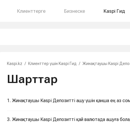
Клиенттерге
Бизнеске
Kaspi Гид
Kaspi.kz
/
Клиенттер үшін Kaspi Гид
/
Жинақтаушы Kaspi Депо
Шарттар
1. Жинақтаушы Kaspi Депозитті ашу үшін қанша ең аз со
3. Жинақтаушы Kaspi Депозитті қай валютада ашуға бол