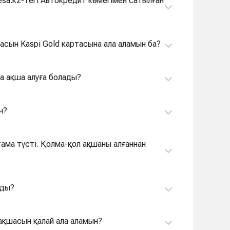
sa.kz-тегі Автокредит көмегімен сатылған
шасын Kaspi Gold картасына ала аламын ба?
ша ақша алуға болады?
н?
тама түсті. Қолма-қол ақшаны алғаннан
ады?
ң ақшасын қалай ала аламын?