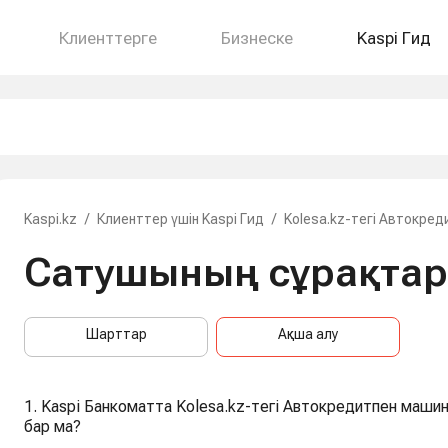
Клиенттерге
Бизнеске
Kaspi Гид
Kaspi.kz
/
Клиенттер үшін Kaspi Гид
/
Kolesa.kz-тегі Автокред
Сатушының сұрақта
Шарттар
Ақша алу
1. Kaspi Банкоматта Kolesa.kz-тегі Автокредитпен маши
бар ма?