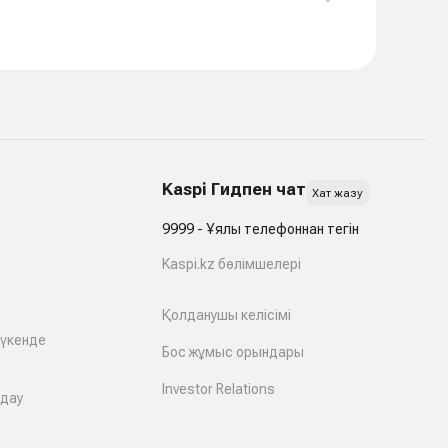
Kaspi Гидпен чат
Хат жазу
9999 - Ұялы телефоннан тегін
Kaspi.kz бөлімшелері
Қолданушы келісімі
дүкенде
Бос жұмыс орындары
Investor Relations
лдау