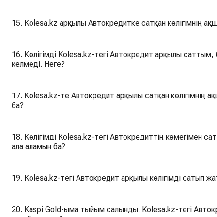
15. Kolesa.kz арқылы Автокредитке сатқан көлігімнің ақ
16. Көлігімді Kolesa.kz-тегі Автокредит арқылы саттым,
келмеді. Неге?
17. Kolesa.kz-те Автокредит арқылы сатқан көлігімнің а
ба?
18. Көлігімді Kolesa.kz-тегі Автокредиттің көмегімен с
ала аламын ба?
19. Kolesa.kz-тегі Автокредит арқылы көлігімді сатып 
20. Kaspi Gold-ыма тыйым салынды. Kolesa.kz-тегі Авто