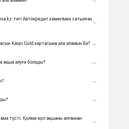
й ала аламын?
sa.kz-тегі Автокредит көмегімен сатылған
шасын Kaspi Gold картасына ала аламын ба?
ша ақша алуға болады?
н?
ады?
тама түсті. Қолма-қол ақшаны алғаннан