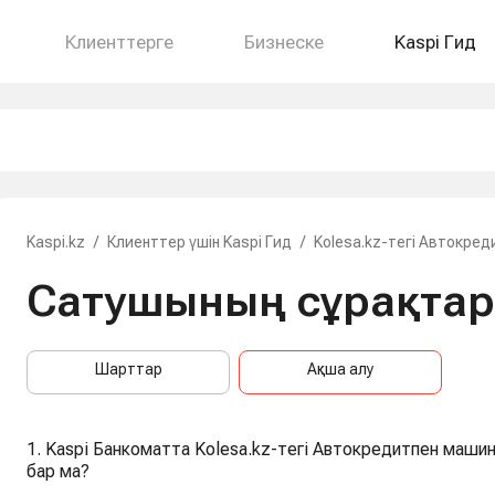
Клиенттерге
Бизнеске
Kaspi Гид
Kaspi.kz
/
Клиенттер үшін Kaspi Гид
/
Kolesa.kz-тегі Автокред
Сатушының сұрақта
Шарттар
Ақша алу
1. Kaspi Банкоматта Kolesa.kz-тегі Автокредитпен маши
бар ма?