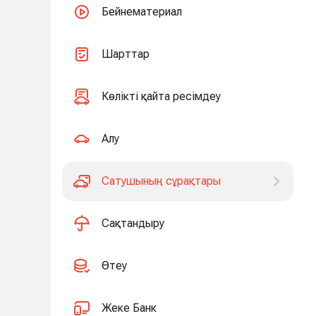
Бейнематериал
Шарттар
Көлікті қайта ресімдеу
Алу
Сатушының сұрақтары
Сақтандыру
Өтеу
Жеке Банк