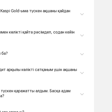
н Kaspi Gold-ыма түскен ақшаны қайдан
ымен көлікті қайта рәсімдеп, содан кейін
н ба?
едит арқылы көлікті сатқаным үшін ақшаны
ан түскен қаражатты алдым. Басқа адам
ма?