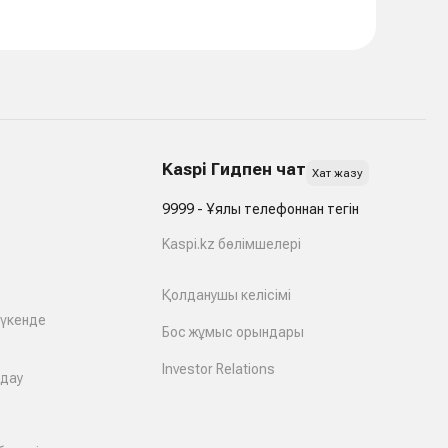
Kaspi Гидпен чат
Хат жазу
9999 - Ұялы телефоннан тегін
Kaspi.kz бөлімшелері
Қолданушы келісімі
дүкенде
Бос жұмыс орындары
Investor Relations
лдау