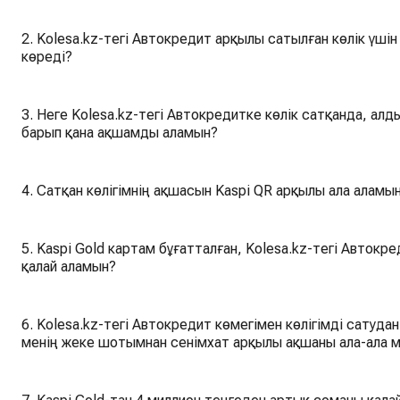
2. Kolesa.kz-тегі Автокредит арқылы сатылған көлік үші
көреді?
3. Неге Kolesa.kz-тегі Автокредитке көлік сатқанда, алд
барып қана ақшамды аламын?
4. Сатқан көлігімнің ақшасын Kaspi QR арқылы ала аламы
5. Kaspi Gold картам бұғатталған, Kolesa.kz-тегі Автокр
қалай аламын?
6. Kolesa.kz-тегі Автокредит көмегімен көлігімді сатуд
менің жеке шотымнан сенімхат арқылы ақшаны ала-ала 