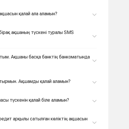
ң ақшасын қалай ала аламын?
 бірақ ақшаның түскені туралы SMS
аттым. Ақшаны басқа банктің банкоматында
жатырмын. Ақшамды қалай аламын?
шасы түскенін қалай біле аламын?
кредит арқылы сатылған көліктің ақшасын