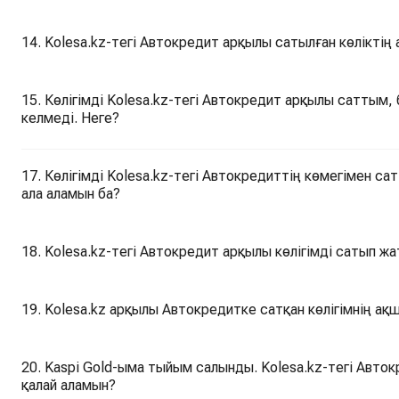
14. Kolesa.kz-тегі Автокредит арқылы сатылған көлікті
15. Көлігімді Kolesa.kz-тегі Автокредит арқылы саттым,
келмеді. Неге?
17. Көлігімді Kolesa.kz-тегі Автокредиттің көмегімен с
ала аламын ба?
18. Kolesa.kz-тегі Автокредит арқылы көлігімді сатып 
19. Kolesa.kz арқылы Автокредитке сатқан көлігімнің ақ
20. Kaspi Gold-ыма тыйым салынды. Kolesa.kz-тегі Авто
қалай аламын?