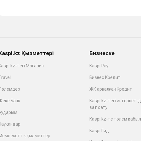
Kaspi.kz Қызметтері
Бизнеске
Kaspi.kz-тегі Магазин
Kaspi Pay
Travel
Бизнес Кредит
Төлемдер
ЖК арналған Кредит
Жеке Банк
Kaspi.kz-тегі интернет-
зат сату
Аударым
Kaspi.kz-те төлем қабы
Науқандар
Kaspi Гид
Мемлекеттік қызметтер