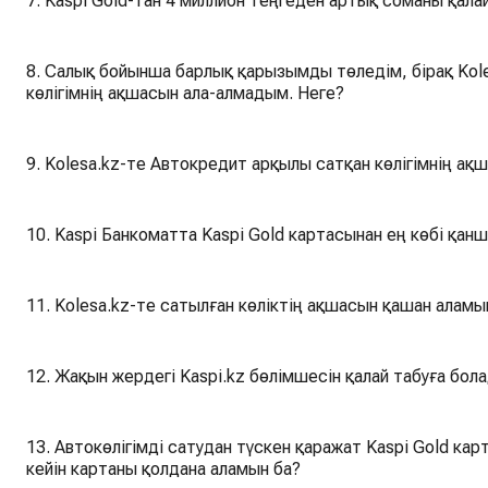
7. Kaspi Gold-тан 4 миллион теңгеден артық соманы қала
8. Салық бойынша барлық қарызымды төледім, бірақ Kole
көлігімнің ақшасын ала-алмадым. Неге?
9. Kolesa.kz-те Автокредит арқылы сатқан көлігімнің ақ
10. Kaspi Банкоматта Kaspi Gold картасынан ең көбі қан
11. Kolesa.kz-те сатылған көліктің ақшасын қашан аламы
12. Жақын жердегі Kaspi.kz бөлімшесін қалай табуға бол
13. Автокөлігімді сатудан түскен қаражат Kaspi Gold кар
кейін картаны қолдана аламын ба?