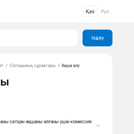
Қаз
Рус
Іздеу
ит
/
Сатушының сұрақтары
/
Ақша алу
ры
наны сатқан ақшаны алғаны үшін комиссия