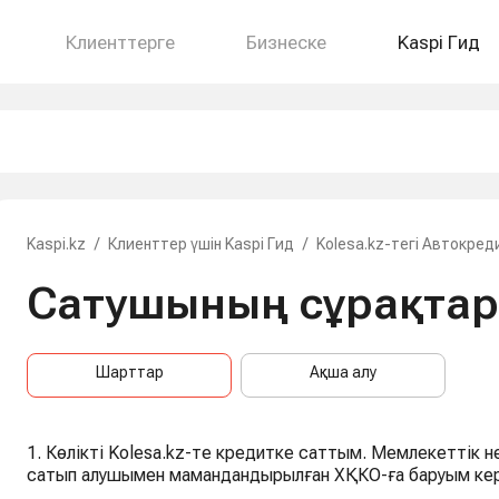
Клиенттерге
Бизнеске
Kaspi Гид
Kaspi.kz
/
Клиенттер үшін Kaspi Гид
/
Kolesa.kz-тегі Автокред
Сатушының сұрақта
Шарттар
Ақша алу
1. Көлікті Kolesa.kz-те кредитке саттым. Мемлекеттік нөмір мен техникалық паспортты алу үшін
сатып алушымен мамандандырылған ХҚКО-ға баруым кер