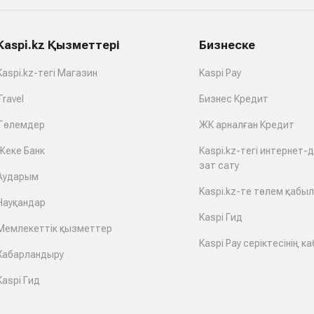
Kaspi.kz Қызметтері
Бизнеске
Kaspi.kz-тегі Магазин
Kaspi Pay
Travel
Бизнес Кредит
Төлемдер
ЖК арналған Кредит
Жеке Банк
Kaspi.kz-тегі интернет-
зат сату
Аударым
Kaspi.kz-те төлем қабы
Науқандар
Kaspi Гид
Мемлекеттік қызметтер
Kaspi Pay серіктесінің ка
Хабарландыру
Kaspi Гид